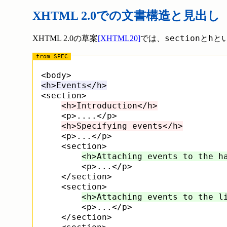
XHTML 2.0での文書構造と見出し
section
h
XHTML 2.0の草案
[XHTML20]
では、
と
と
<h>Events</h>
<section>

<h>Introduction</h>
    <p>....</p>

<h>Specifying events</h>
    <p>...</p>

    <section>

<h>Attaching events to the h
        <p>...</p>

    </section>

    <section>

<h>Attaching events to the l
        <p>...</p>

    </section>
