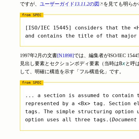
ですが、
ユーザーガイド
13.11.2
の図
を見ても明らか
[ISO/IEC 15445] considers that the <
and contains the title of that major
1997年2月の文書
[N1898]
では、編集者がISO/IEC
B
x
見出し要素とセクションボディ要素（当時は
と呼
して、明確に構造を示す「フル構造化」です。
... a section is assumed to contain 
represented by a <Bx> tag. Section e
tags. The simple structuring option 
option uses all three tags.(
Document