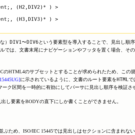
nt;, (H2,DIV2)* ) >

nt;, (H3,DIV3)* ) >

DIV1
DIV6
能な）
〜
という要素型を導入することで、見出し順序
ルでは、文書末尾にナビゲーションやフッタを置く場合、その
3CのHTML4のサブセットとすることが求められたため、この
HTML
[15445UG]
に示されているように、文書のルート要素を
で
マーク区間を一時的に有効にしてパーサに見出し順序を検証さ
5では見出し要素をBODYの直下にしか書くことができません。
並ぶため、ISO/IEC 15445では見出しはセクションに含ま