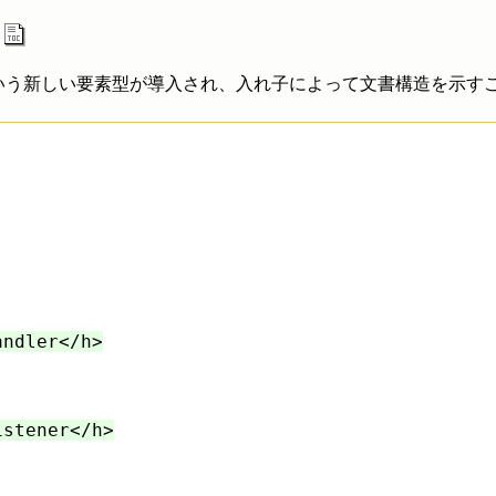
いう新しい要素型が導入され、入れ子によって文書構造を示す
andler</h>
istener</h>