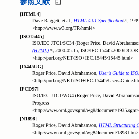
参照文献
[HTML4]
Dave Raggett, et al.
,
HTML 4.01 Specification
,
1999
<http://www.w3.org/TR/html4>
[ISO15445]
ISO/IEC JTC1/SC34 (Roger Price, David Abrahamson
(HTML)
,
2000-05-15
,
ISO/IEC 15445:2000/DCOR 
<http://purl.org/NET/ISO+IEC.15445/15445.html>
[15445UG]
Roger Price, David Abrahamson
,
User's Guide to I
<http://purl.org/NET/ISO+IEC.15445/Users-Guide.ht
[FCD97]
ISO/IEC JTC1/WG4 (Roger Price, David Abrahamson
Progress
<http://www.ornl.gov/sgml/wg8/document/1935.sgm>
[N1898]
Roger Price, David Abrahamson
,
HTML Structuring O
<http://www.ornl.gov/sgml/wg8/document/1898.htm>