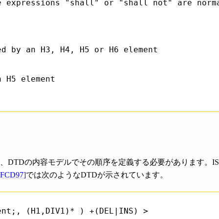
e expressions "shall" or "shall not" are norm
d by an H3, H4, H5 or H6 element

 H5 element

TDの内容モデルでその順序を定義する必要があります。ISO/I
[FCD97]
では次のようなDTDが示されています。
nt;, (H1,DIV1)* ) +(DEL|INS) >
