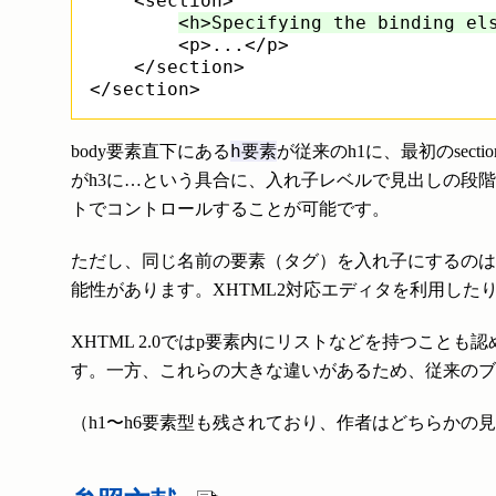
    <section>

<h>Specifying the binding el
        <p>...</p>

    </section>

h要素
body要素直下にある
が従来のh1に、最初のsect
がh3に…という具合に、入れ子レベルで見出しの段
トでコントロールすることが可能です。
ただし、同じ名前の要素（タグ）を入れ子にするのは、
能性があります。XHTML2対応エディタを利用した
XHTML 2.0ではp要素内にリストなどを持つこ
す。一方、これらの大きな違いがあるため、従来のブ
（h1〜h6要素型も残されており、作者はどちらかの