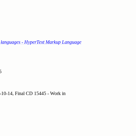
ng languages - HyperText Markup Language
5
-10-14
,
Final CD 15445 - Work in