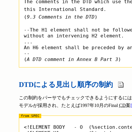
The comments in the DTD which use th
this International Standard.
(
9.3 Comments in the DTD
)
--The H1 element shall not be followe
without an intervening H2 element.

...

An H6 element shall be preceded by an
--

(
A DTD comment in Annex B Part 3
DTDによる見出し順序の制約
この制約をパーサでもチェックできるようにするには、D
モデルが採用され、たとえば1997年10月のFinal
CD
案
<!ELEMENT BODY   - O  (%section.conte