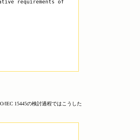
ative requirements of
EC 15445の検討過程ではこうした