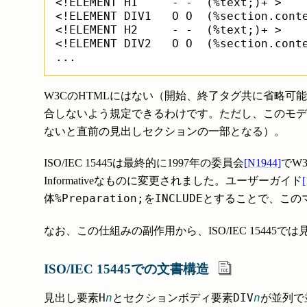
<!ELEMENT H1     - -  (%text;)+ >

<!ELEMENT DIV1   O O  (%section.conte
<!ELEMENT H2     - -  (%text;)+ >

<!ELEMENT DIV2   O O  (%section.conte
W3CのHTMLにはない（開始、終了タグ共に省略可
合しないよう規定できるわけです。ただし、このモデ
ないと直前の見出しセクションの一部となる）。
ISO/IEC 15445は最終的に1997年の委員会
[N1944]
でW
Informativeなものに変更されました。ユーザーガイド
%Preparation;
INCLUDE
体
を
とすることで、この
なお、この仕組みの副作用から、ISO/IEC 1544
ISO/IEC 15445での文書構造
H
n
DIV
n
見出し要素
とセクションボディ要素
が並列で