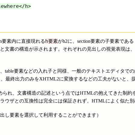
sewhere</h>
h要素
ion要素内に直接現れる
がh2に、section要素の子要素である
階と文書の構造が示されます。それぞれの見出しの視覚表現は
table要素などの入れ子と同様、一般のテキストエディタで
り、最終出力のみをXHTML2に変換するなどの工夫がないと、
とも認められ、文書構造の記述という点ではHTMLの抱えてきた制
ラウザとの互換性は完全には保証されず、HTMLによく似た
見出し要素を選択して利用することができます）