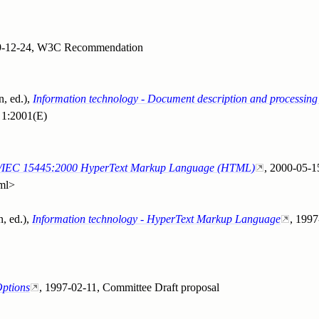
-12-24
,
W3C Recommendation
, ed.)
,
Information technology - Document description and processi
1:2001(E)
SO/IEC 15445:2000 HyperText Markup Language (HTML)
,
2000-05-1
ml>
, ed.)
,
Information technology - HyperText Markup Language
,
1997
ptions
,
1997-02-11
,
Committee Draft proposal