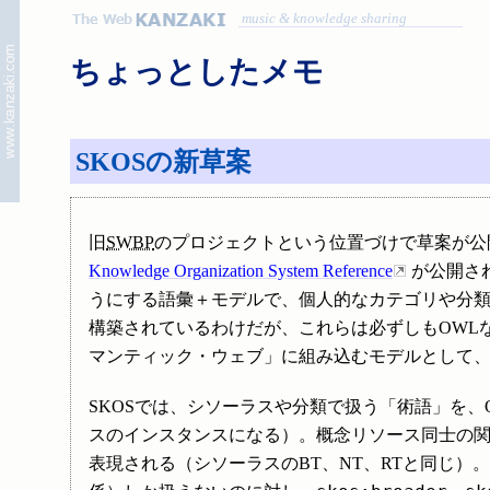
music & knowledge sharing
ちょっとしたメモ
SKOSの新草案
旧
SWBP
のプロジェクトという位置づけで草案が公
Knowledge Organization System Reference
が公開さ
うにする語彙＋モデルで、個人的なカテゴリや分
構築されているわけだが、これらは必ずしもOWL
マンティック・ウェブ」に組み込むモデルとして、
SKOSでは、シソーラスや分類で扱う「術語」を、
スのインスタンスになる）。概念リソース同士の
表現される（シソーラスのBT、NT、RTと同じ）