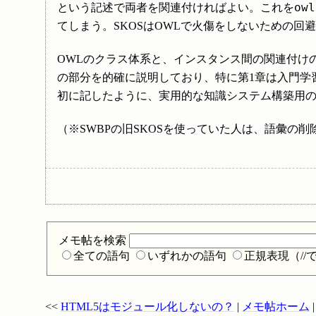
owl
という記述で両者を関連付ければよい。これを
てしまう。SKOSはOWLで火傷をしないための
OWLのクラス体系と、インスタンス間の関連付けの
の部分を的確に説明しており、特に第1章は入門学
初に記したように、実用的な知識システム構築用
（※SWBPの旧SKOSを使っていた人は、語彙
メモ帖を検索
全ての語句
いずれかの語句
正規表現（/
<<
HTML5はモジュール化しないの？
|
メモ帖ホーム