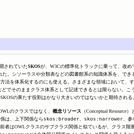
開されていた
SKOS
が、W3Cの標準化トラックに乗って、改め
れた。シソーラスや分類表などの図書館系の知識体系を、でき
類方法を体系化するのにも使える。さまざまな領域において、
などでそのままクラス体系として記述できるとは限らない。こ
SKOSの果たす役割はかなり大きいのではないかと期待される
OWLのクラスではなく、
概念リソース
（Conceptual Resour
skos:broader
skos:narrower
関係は、上下関係なら
、
、参
。前者はOWLクラスのサブクラス関係と似ているが、クラス階層は