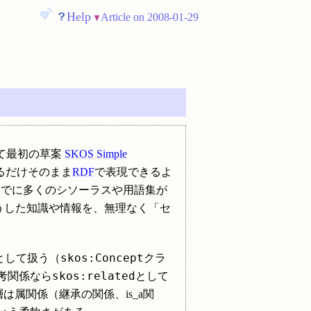
Help
Article on 2008-01-29
て最初の草案
SKOS Simple
るだけそのまま
RDF
で表現できるよ
すでに多くのシソーラスや用語集が
うした知識や情報を、無理なく「セ
。
skos:Concept
ce）として扱う（
クラ
skos:related
考関係なら
として
属関係（継承の関係、is_a関