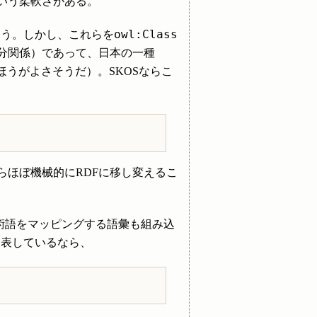
いう柔軟さがある。
owl:Class
ろう。しかし、これらを
分関係）であって、日本の一種
ほうがよさそうだ）。SKOSならこ
らほぼ機械的にRDFに移し変えるこ
術語をマッピングする語彙も組み込
を表しているなら、