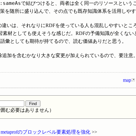
:sameAs
で結びつけると、両者は全く同一のリソースという
回避策を随所に盛り込んで、その点でも既存知識体系を活用しや
違いは、それなりにRDFを使っている人も混乱しやすいところ
習素材としても使えそうな感じだ。RDFの予備知識が全くない
の語彙としても期待が持てるので、読む価値ありだと思う。
の削除追加を含むかなり大きな変更が加えられているので、要注
map
/で囲む必要はありません）
|
metaprofのブロックレベル要素処理を強化
>>