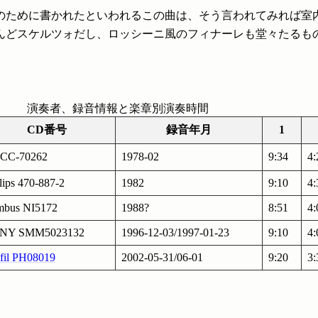
のために書かれたといわれるこの曲は、そう言われてみれば室
んどスケルツォだし、ロッシーニ風のフィナーレも堂々たるも
演奏者、録音情報と楽章別演奏時間
CD番号
録音年月
1
CC-70262
1978-02
9:34
4:
lips 470-887-2
1982
9:10
4:
mbus NI5172
1988?
8:51
4:
NY SMM5023132
1996-12-03/1997-01-23
9:10
4:
fil PH08019
2002-05-31/06-01
9:20
3: