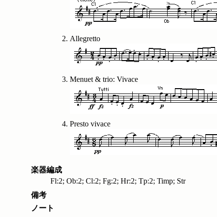
Allegretto
Menuet & trio: Vivace
Presto vivace
楽器編成
Fl:2; Ob:2; Cl:2; Fg:2; Hr:2; Tp:2; Timp; Str
備考
ノート