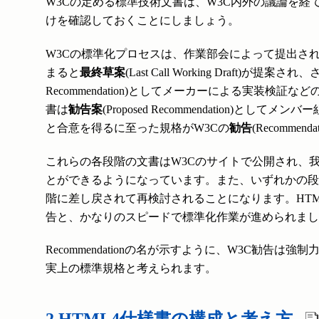
W3Cの定める標準技術文書は、W3C内外の議論を
けを確認しておくことにしましょう。
W3Cの標準化プロセスは、作業部会によって提出さ
まると
最終草案
(Last Call Working Draft
Recommendation)としてメーカーによる実装
書は
勧告案
(Proposed Recommendation
と合意を得るに至った規格がW3Cの
勧告
(Recommend
これらの各段階の文書はW3Cのサイトで公開され、
とができるようになっています。また、いずれかの段
階に差し戻されて再検討されることになります。HTML4
告と、かなりのスピードで標準化作業が進められまし
Recommendationの名が示すように、W3C
実上の標準規格と考えられます。