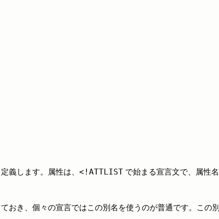
<!ATTLIST
も定義します。属性は、
で始まる宣言文で、属性名
しておき、個々の宣言ではこの別名を使うのが普通です。この