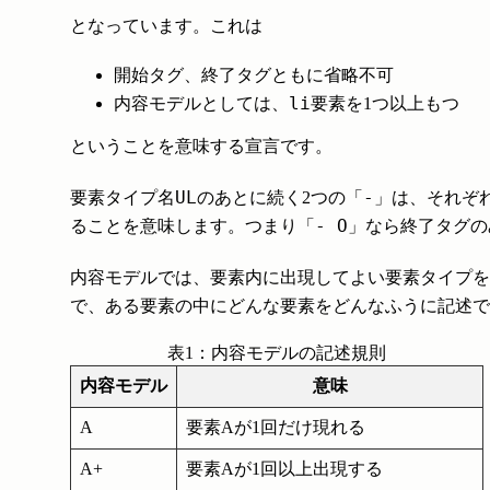
となっています。これは
開始タグ、終了タグともに省略不可
li
内容モデルとしては、
要素を1つ以上もつ
ということを意味する宣言です。
UL
-
要素タイプ名
のあとに続く2つの「
」は、それぞ
- O
ることを意味します。つまり「
」なら終了タグの
内容モデルでは、要素内に出現してよい要素タイプを
で、ある要素の中にどんな要素をどんなふうに記述で
表1：内容モデルの記述規則
内容モデル
意味
A
要素Aが1回だけ現れる
A+
要素Aが1回以上出現する