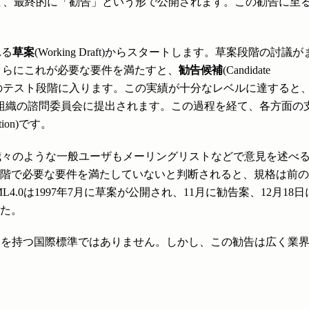
経て、最終的に「勧告」という形で公開されます。この勧告に至
れる
草案
(Working Draft)からスタートします。草案段階の討議が
)が提案され、さらにこれが必要な要件を満たすと、
勧告候補
(Candidate
検証などのテスト段階に入ります。この実績が十分なレベルに達すると
)としてメンバー組織の諮問委員会に提出されます。この過程を経て、各方面の
ation)です。
我々のような一般ユーザもメーリングリストなどで意見を述べ
階で必要な要件を満たしていないと判断されると、規格は前の
.0は1997年7月に草案が公開され、11月に勧告案、12月18日
た。
勧告は強制力を持つ国際標準ではありません。しかし、この勧告は広く