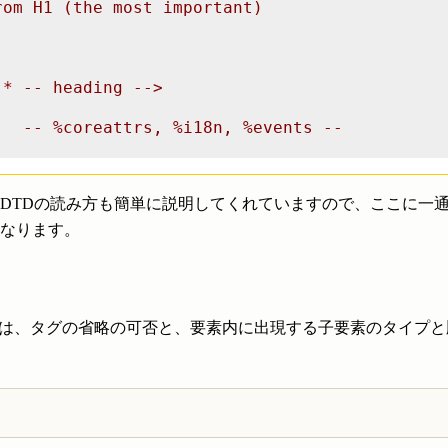
om H1 (the most important)

* -- heading -->

  -- %coreattrs, %i18n, %events --

のDTDの読み方も簡単に説明してくれていますので、ここに一
なります。
では、タグの省略の可否と、要素内に出現する子要素のタイプ