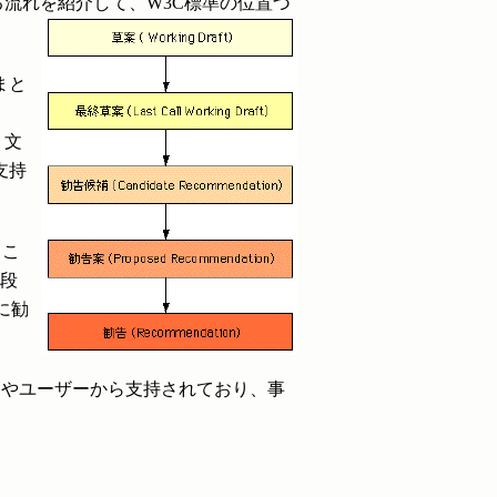
る流れを紹介して、W3C標準の位置づ
まと
、文
支持
るこ
段
に勧
業界やユーザーから支持されており、事