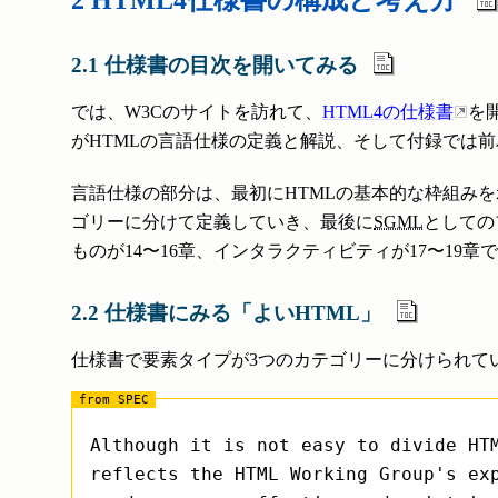
2 HTML4仕様書の構成と考え方
2.1 仕様書の目次を開いてみる
では、W3Cのサイトを訪れて、
HTML4の仕様書
を
がHTMLの言語仕様の定義と解説、そして付録では
言語仕様の部分は、最初にHTMLの基本的な枠組み
ゴリーに分けて定義していき、最後に
SGML
としての
ものが14〜16章、インタラクティビティが17〜19
2.2 仕様書にみる「よいHTML」
仕様書で要素タイプが3つのカテゴリーに分けられて
Although it is not easy to divide HT
reflects the HTML Working Group's ex