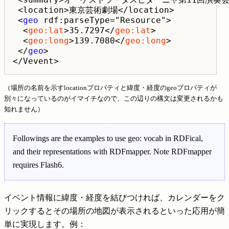
 <location>東京芸術劇場</location>

 <
geo
 rdf:parseType="Resource">

  <
geo:lat
>35.7297</
geo:lat
>

  <
geo:long
>139.7080</
geo:long
>

 </
geo
>

（場所の名前を示すlocationプロパティと緯度・経度のgeoプロパティが
別々になっているのがイマイチなので、この辺りの構文は変更されるかも
知れません）
Followings are the examples to use geo: vocab in RDFical,
and their representations with RDFmapper. Note RDFmapper
requires Flash6.
イベント情報に緯度・経度を結びつければ、カレンダーをク
リックするとその場所の地図が表示されるといった応用が簡
単に実現します。例：