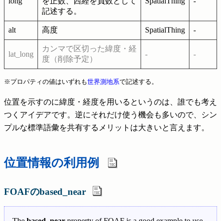
long
を正数、西経を負数として
SpatialThing
-
記述する。
alt
高度
SpatialThing
-
カンマで区切った緯度・経
lat_long
-
-
度（削除予定）
※プロパティの値はいずれも
世界測地系
で記述する。
位置を示すのに緯度・経度を用いるというのは、誰でも考え
つくアイデアです。逆にそれだけ使う機会も多いので、シン
プルな標準語彙を共有するメリットは大きいと言えます。
位置情報の利用例
FOAFのbased_near
The
based_near
property of FOAF is a good example to use