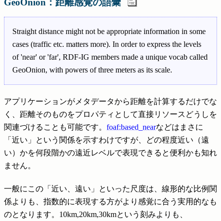
GeoOnion：距離感覚の語彙
Straight distance might not be appropriate information in some
cases (traffic etc. matters more). In order to express the levels
of 'near' or 'far', RDF-IG members made a unique vocab called
GeoOnion, with powers of three meters as its scale.
アプリケーションがメタデータから距離を計算するだけでな
く、距離そのものをプロパティとして直接リソースどうしを
関連づけることも可能です。
foaf:based_near
などはまさに
「近い」という関係を示すわけですが、どの程度近い（遠
い）かを何段階かの遠近レベルで表現できると便利かも知れ
ません。
一般にこの「近い、遠い」といった尺度は、線形的な比例関
係よりも、指数的に表現する方がより感覚に合う実用的なも
のとなります。10km,20km,30kmという刻みよりも、