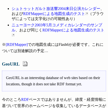
シュトゥットガルト放送響2004来日公演カレンダー
、
および
RDFMapperによる地図生成のテスト
（ブラウ
ザによっては文字化けの可能性あり）
ニューヨーク2003年5月コメディカレンダーのサンプ
ル
、および同じく
RDFMapperによる地図生成のテスト
※
[RDFMapper]
での地図生成にはFlash6が必要です。これに
ついては別途解説の予定…
GeoURL
GeoURL is an interesting database of web sites based on their
locations, though it does not take RDF format yet.
今のところ
RDF
ベースではありませんが、緯度・経度情報に
基づいて世界のホームページを収集しているデータベースが