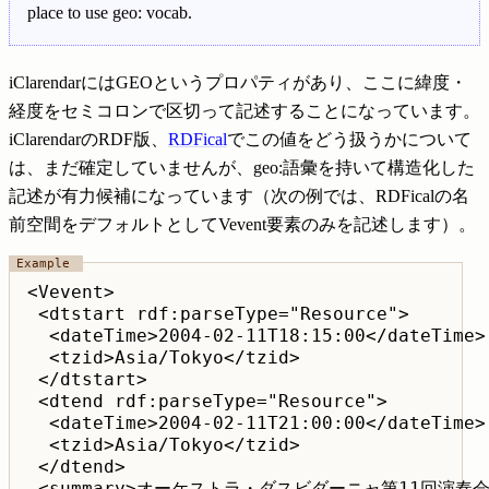
place to use geo: vocab.
iClarendarにはGEOというプロパティがあり、ここに緯度・
経度をセミコロンで区切って記述することになっています。
iClarendarのRDF版、
RDFical
でこの値をどう扱うかについて
は、まだ確定していませんが、geo:語彙を持いて構造化した
記述が有力候補になっています（次の例では、RDFicalの名
前空間をデフォルトとしてVevent要素のみを記述します）。
<Vevent>

 <dtstart rdf:parseType="Resource">

  <dateTime>2004-02-11T18:15:00</dateTime>

  <tzid>Asia/Tokyo</tzid>

 </dtstart>

 <dtend rdf:parseType="Resource">

  <dateTime>2004-02-11T21:00:00</dateTime>

  <tzid>Asia/Tokyo</tzid>

 </dtend>

 <summary>オーケストラ・ダスビダーニャ第11回演奏会</