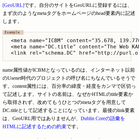
[GeoURL]
です。自分のサイトをGeoURLに登録するには、
まず次のようなmetaタグをホームページのhead要素内に記述
します。
 <meta name="ICBM" content="35.678, 139.770
 <meta name="DC.title" content="The Web KAN
name属性値がICBMとなっているのは、インターネット以前
のUsenet時代のプロジェクトの呼び名にちなんでいるそうで
す。content属性には、百分率の緯度・経度をカンマで区切っ
て記述します。サイトの名前は、なぜかHTMLのtitle要素か
ら取得されず、改めてもうひとつのmetaタグを用意して
DC.titleとして記述することになっています。最後のlink要素
は、GeoURL用ではありませんが、
Dublin Coreの語彙を
HTMLに記述するための約束
です。