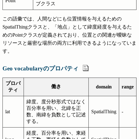
Point
ブクラス
この語彙では、人間などにも位置情報を与えるための
SpatialThingクラスと、「地点」として緯度経度を与えるた
めのPointクラスが定義されており、位置との関連が曖昧な
リソースと厳密な場所の両方に利用できるようになっていま
す。
Geo vocabularyのプロパティ
プロパ
働き
domain
range
ティ
緯度。度分秒形式ではなく
百分率を用い、北緯を正
lat
SpatialThing
-
数、南緯を負数として記述
する。
経度。百分率を用い、東経