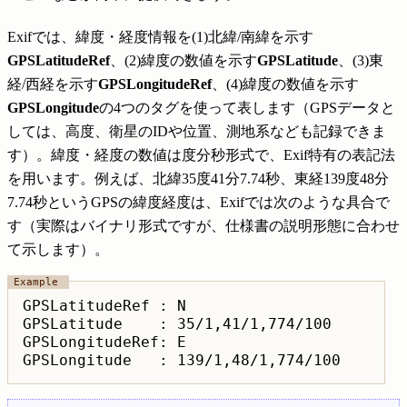
Exifでは、緯度・経度情報を(1)北緯/南緯を示す
GPSLatitudeRef
、(2)緯度の数値を示す
GPSLatitude
、(3)東
経/西経を示す
GPSLongitudeRef
、(4)緯度の数値を示す
GPSLongitude
の4つのタグを使って表します（GPSデータと
しては、高度、衛星のIDや位置、測地系なども記録できま
す）。緯度・経度の数値は度分秒形式で、Exif特有の表記法
を用います。例えば、北緯35度41分7.74秒、東経139度48分
7.74秒というGPSの緯度経度は、Exifでは次のような具合で
す（実際はバイナリ形式ですが、仕様書の説明形態に合わせ
て示します）。
GPSLatitudeRef : N

GPSLatitude    : 35/1,41/1,774/100

GPSLongitudeRef: E 

GPSLongitude   : 139/1,48/1,774/100