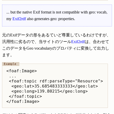
... but the native Exif format is not compatible with geo: vocab,
my
Exif2rdf
also generates geo: properties.
元のExifデータの形をあるていど尊重しているわけですが、
汎用性に劣るので、当サイトのツール
Exif2rdf
は、合わせて
このデータをGeo vocabularyのプロパティに変換して出力し
ます。
<foaf:Image>

 ...

 <foaf:topic rdf:parseType="Resource">

  <geo:lat>35.685483333333</geo:lat>

  <geo:long>139.80215</geo:long>

 </foaf:topic>
