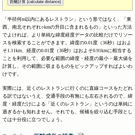
距離計算 (calculate distance)
「半径何m以内にあるレストラン」という形ではなく、「東
西、南北それぞれ○kmの升目に含まれるもの」といった方法
でよければ、より単純な緯度経度データの比較だけでリソー
スを検索することができます。緯度の0.01度（36秒）はおよ
そ1.11km、経度の0.01度（36秒）はおよそ0.91kmに相当する
ことを利用して、必要な範囲の緯度・経度の最小・最大値を
計算し、その範囲に収まるものをピックアップすればよいわ
けです。
実際には、近くのレストランに行くのに直線コースをたどれ
る訳ではないうえ、交通手段の有無にも左右されるので、緯
度・経度だけによる「近くのレストラン」というのは単純に
過ぎるかも知れません。それでも、候補を絞り込む手段とし
ては十分役に立つでしょう。