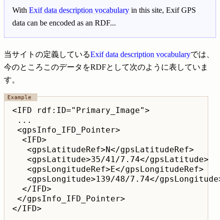
With
Exif data description vocabulary
in this site, Exif GPS
data can be encoded as an RDF...
当サイトの定義している
Exif data description vocabulary
では、
今のところこのデータをRDFとして次のように表していま
す。
<IFD rdf:ID="Primary_Image">

 ...

 <gpsInfo_IFD_Pointer>

  <IFD>

   <gpsLatitudeRef>N</gpsLatitudeRef>

   <gpsLatitude>35/41/7.74</gpsLatitude>

   <gpsLongitudeRef>E</gpsLongitudeRef>

   <gpsLongitude>139/48/7.74</gpsLongitude>
  </IFD>

 </gpsInfo_IFD_Pointer>
