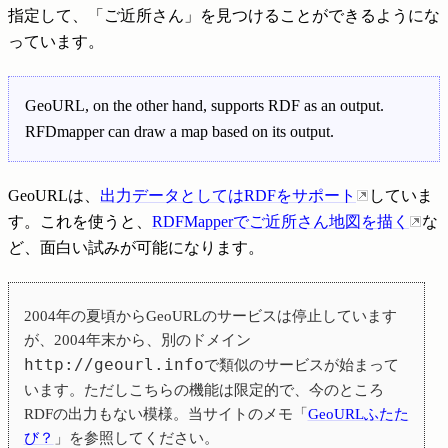
指定して、「ご近所さん」を見つけることができるようにな
っています。
GeoURL, on the other hand, supports RDF as an output.
RFDmapper can draw a map based on its output.
GeoURLは、
出力データとしてはRDFをサポート
していま
す。これを使うと、
RDFMapperでご近所さん地図を描く
な
ど、面白い試みが可能になります。
2004年の夏頃からGeoURLのサービスは停止しています
が、2004年末から、別のドメイン
http://geourl.info
で類似のサービスが始まって
います。ただしこちらの機能は限定的で、今のところ
RDFの出力もない模様。当サイトのメモ「
GeoURLふたた
び？
」を参照してください。