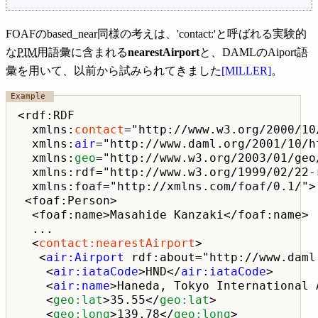
FOAFのbased_near同様の考えは、'contact:'と呼ばれる実験的
な
PIM
用語彙に含まれる
nearestAirport
と、DAMLのAiport語
彙を用いて、以前から試みられてきました
[MILLER]
。
<rdf:RDF

  xmlns:
contact
="http://www.w3.org/2000/10
  xmlns:
air
="http://www.daml.org/2001/10/h
  xmlns:
geo
="http://www.w3.org/2003/01/geo/
  xmlns:rdf="http://www.w3.org/1999/02/22-r
  xmlns:foaf="http://xmlns.com/foaf/0.1/">

 <foaf:Person>

  <foaf:name>Masahide Kanzaki</foaf:name>

  ...

  <
contact:nearestAirport
>

   <
air:Airport
 rdf:about="http://www.daml
    <
air:iataCode
>HND</
air:iataCode
>

    <
air:name
>Haneda, Tokyo International 
    <
geo:lat
>35.55</
geo:lat
>

    <
geo:long
>139.78</
geo:long
>
