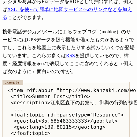
デジタル写真からExifデータをRDFとして抽出すれば、例え
ば
XSLTを使って簡単に地図サービスへのリンクなどを加え
る
ことができます。
携帯電話デジカメ/メールによるウェブログ（moblog）のサ
ービスにはGPSデータを扱う機能を備えたものがあるようで
すし、これらを地図上に表示したりする試みもいくつか登場
しています。これらの多くは
RSS
を提供しているので、緯
度・経度情報をgeo:で表現してここに含めてくれると（例え
ば次のように）面白いのですが。
<item rdf:about="http://www.kanzaki.com/wo
 <title>Summer Fest</title>

 <description>江東区森下のお祭り。御輿の行列が練習会場
  ...

 <foaf:topic rdf:parseType="Resource">

  <geo:lat>35.685483333333</geo:lat>

  <geo:long>139.80215</geo:long>

 </foaf:topic>
