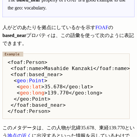
the geo: vocabulary.
人がどのあたりを拠点にしているかを示す
FOAF
の
based_near
プロパティは、この語彙を使って次のように表記
できます。
<foaf:Person>

 <foaf:name>Masahide Kanzaki</foaf:name>

 <foaf:based_near>

  <
geo:Point
>

   <
geo:lat
>35.678</geo:lat>

   <
geo:long
>139.770</geo:long>

  </geo:Point>

 </foaf:based_near>

このメタデータは、この人物が北緯35.678、東経139.770とい
う
地点の近く
に出没するといった情報を示しているわけで