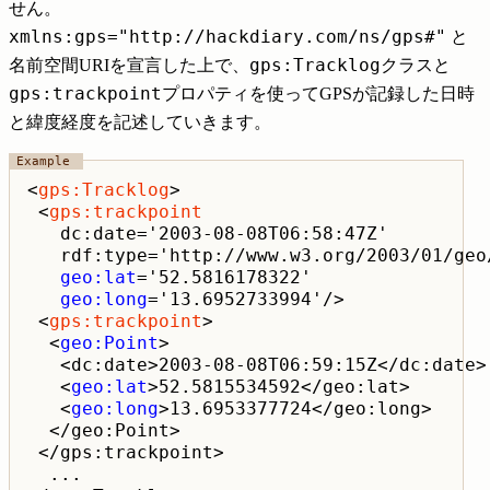
せん。
xmlns:gps="http://hackdiary.com/ns/gps#"
と
gps:Tracklog
名前空間URIを宣言した上で、
クラスと
gps:trackpoint
プロパティを使ってGPSが記録した日時
と緯度経度を記述していきます。
<
gps:Tracklog
>

 <
gps:trackpoint
   dc:date='2003-08-08T06:58:47Z'

   rdf:type='http://www.w3.org/2003/01/geo/
geo:lat
='52.5816178322'

geo:long
='13.6952733994'/>

 <
gps:trackpoint
>

  <
geo:Point
>

   <dc:date>2003-08-08T06:59:15Z</dc:date>

   <
geo:lat
>52.5815534592</geo:lat>

   <
geo:long
>13.6953377724</geo:long>

  </geo:Point>

 </gps:trackpoint>

  ...
