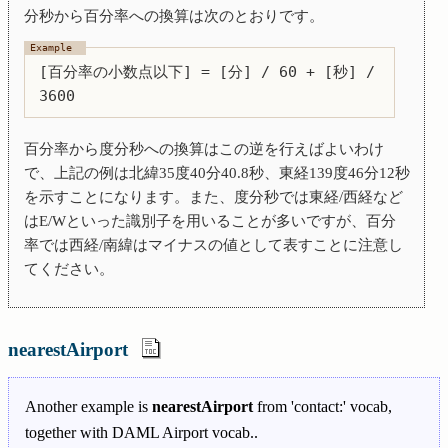
分秒から百分率への換算は次のとおりです。
[百分率の小数点以下] = [分] / 60 + [秒] /
3600
百分率から度分秒への換算はこの逆を行えばよいわけ
で、上記の例は北緯35度40分40.8秒、東経139度46分12秒
を示すことになります。また、度分秒では東経/西経など
はE/Wといった識別子を用いることが多いですが、百分
率では西経/南緯はマイナスの値として表すことに注意し
てください。
nearestAirport
Another example is
nearestAirport
from 'contact:' vocab,
together with DAML Airport vocab..