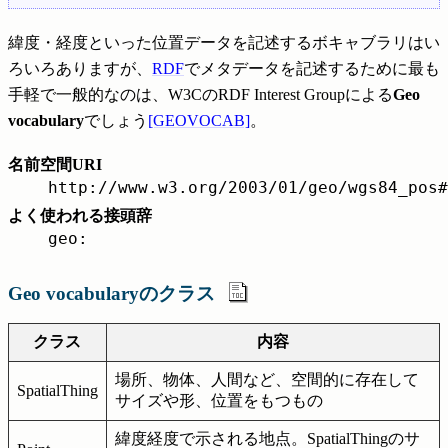
緯度・経度といった位置データを記述するボキャブラリはい
ろいろありますが、
RDF
でメタデータを記述するために最も
手軽で一般的なのは、W3CのRDF Interest Groupによる
Geo
vocabulary
でしょう
[GEOVOCAB]
。
名前空間URI
http://www.w3.org/2003/01/geo/wgs84_pos#
よく使われる接頭辞
geo:
Geo vocabularyのクラス
クラス
内容
場所、物体、人間など、空間的に存在して
SpatialThing
サイズや形、位置をもつもの
緯度経度で示される地点。SpatialThingのサ