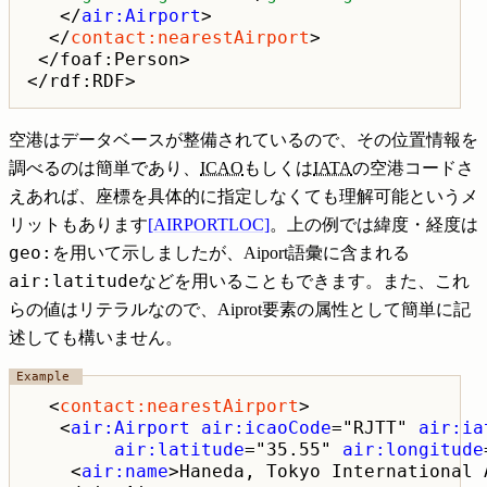
   </
air:Airport
>

  </
contact:nearestAirport
>

 </foaf:Person>

空港はデータベースが整備されているので、その位置情報を
調べるのは簡単であり、
ICAO
もしくは
IATA
の空港コードさ
えあれば、座標を具体的に指定しなくても理解可能というメ
リットもあります
[AIRPORTLOC]
。上の例では緯度・経度は
geo:
を用いて示しましたが、Aiport語彙に含まれる
air:latitude
などを用いることもできます。また、これ
らの値はリテラルなので、Aiprot要素の属性として簡単に記
述しても構いません。
  <
contact:nearestAirport
>

   <
air:Airport air:icaoCode
="RJTT" 
air:ia
air:latitude
="35.55" 
air:longitude
    <
air:name
>Haneda, Tokyo International 