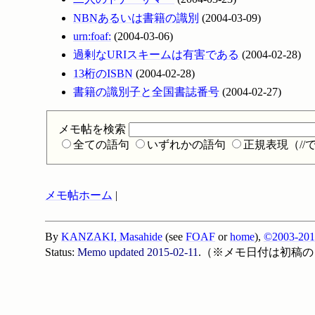
NBNあるいは書籍の識別
(2004-03-09)
urn:foaf:
(2004-03-06)
過剰なURIスキームは有害である
(2004-02-28)
13桁のISBN
(2004-02-28)
書籍の識別子と全国書誌番号
(2004-02-27)
メモ帖を検索
全ての語句
いずれかの語句
正規表現（/
メモ帖ホーム
|
By
KANZAKI, Masahide
(see
FOAF
or
home
),
©2003-201
Status:
Memo updated
2015-02-11
.（※メモ日付は初稿