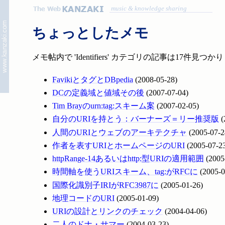
music & knowledge sharing
ちょっとしたメモ
メモ帖内で 'Identifiers' カテゴリの記事は17件見つ
FavikiとタグとDBpedia
(2008-05-28)
DCの定義域と値域その後
(2007-07-04)
Tim Brayのurn:tag:スキーム案
(2007-02-05)
自分のURIを持とう：バーナーズ＝リー推奨版
(
人間のURIとウェブのアーキテクチャ
(2005-07-2
作者を表すURIとホームページのURI
(2005-07-2
httpRange-14あるいはhttp:型URIの適用範囲
(2005
時間軸を使うURIスキーム、tag:がRFCに
(2005-0
国際化識別子IRIがRFC3987に
(2005-01-26)
地理コードのURI
(2005-01-09)
URIの設計とリンクのチェック
(2004-04-06)
二人のドナ・サマー
(2004-03-23)