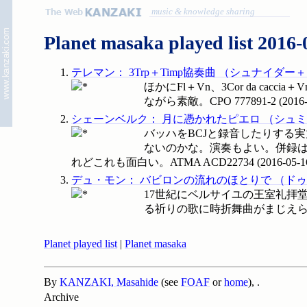
music & knowledge sharing
Planet masaka played list 2016-
テレマン
：
3Trp＋Timp協奏曲
（
シュナイダー＋
ほかにFl＋Vn、3Cor da ca
ながら素敵。CPO
777891-2
(
2016
シェーンベルク
：
月に憑かれたピエロ
（
シュミ
バッハをBCJと録音したりする
ないのかな。演奏もよい。併録は
れどこれも面白い。ATMA
ACD22734
(
2016-05-1
デュ・モン
：
バビロンの流れのほとりで
（
ドゥ
17世紀にベルサイユの王室礼拝
る祈りの歌に時折舞曲がまじえ
Planet played list
|
Planet masaka
By
KANZAKI, Masahide
(see
FOAF
or
home
),
.
Archive