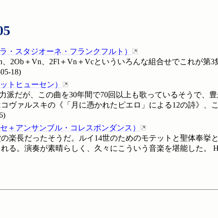
05
ラ・スタジオーネ・フランクフルト
）
ccia＋Vn、2Ob＋Vn、2Fl＋Vn＋Vcといういろんな組合せで
-05-18
)
ットヒューセン
）
実力派だが、この曲を30年間で70回以上も歌っているそうで、
コヴァルスキの《「月に憑かれたピエロ」による12の詩》、
6
)
セ＋アンサンブル・コレスポンダンス
）
堂の楽長だったそうだ。ルイ14世のためのモテットと聖体奉挙
られる。演奏が素晴らしく、久々にこういう音楽を堪能した。
H