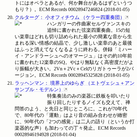
トにはオペラとあるが、何か舞台があるはずというつ
もり？）。ECM Records
00028947246824
(
2018-01-05
)
クルターグ
：
小オフィチウム
（
ケラー四重奏団
）
ハンガリーの作曲家セルヴァンスキの
追悼に書かれた弦楽四重奏曲。15の短
い楽章はどれも切り詰められた最小の簡素な音から生
まれる深い情感の結晶で、少し激しい楽章のあと最後
はふっと消えてなくなるように終わる。併録「ミハー
イ・アンドラーシュへのオマージュ」はその約10年前
に書かれた12楽章のSQ。やはり無駄なく高密度だがよ
り振幅が大きい。2Vn＋2Vc＋Celのリガトゥーラが2バ
ージョン。ECM Records
00028945325828
(
2018-01-05
)
ラッヘンマン
：
境界上のゆらぎ
（
エトヴェシュ＋アン
サンブル・モデルン
）
特集奏法のみの楽器に鉄板を叩いたり
振り回したりするノイズも交えて、禅
問答のよう、と先日と同じところに。これが70年代
で、80年代の「運動」はより音の組み合わせが緻密
に、90年代の「2つの感覚」は二人の語り（というか打
楽器的な声）も加わっての丁々発止。ECM Records
00028946194928
(
2018-01-04
)