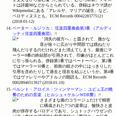
トは詩篇98などからとられている。併録はネウマ譜が
Wikipmediaにある「アレルヤ、マリアの誕生」など。
ペロティヌスとも。ECM Records
00042283775121
(
2018-01-12
)
ペーター・ルジツカ
：
弦楽四重奏曲第3番
（
アルディ
ッティ弦楽四重奏団
）
「消失の彼方へ」と題されて、微かな
音が徐々に広がり中間部では跳ねたり
飛んだりするのだけれどまた消えてしまう。最後にマ
ーラー9番の終結部が引用されて、印象がほとんどこれ
に引っ張られる。併録第1番ではベートーベン、第2番
ではマーラー10番と、前衛の鋭さの中にはっきりした
引用を含めたりして過去と現在を結ぶというか。第4番
ではヴァレリーやアドルノの朗読も。ECM Records
00028946513927
(
2018-01-10
)
ベルント・アロイス・ツィンマーマン
：
ユビュ王の晩
餐のための音楽
（
ヒルシュ＋ケルンWDR響
）
さまざまな曲のコラージュだけで精密
に構成された7つの楽章は、愉快さと皮
肉が併存するパロディであり、シュトックハウゼンの