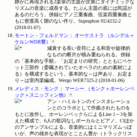
静かに再現される2楽章の主題が次第にダイナミックな
リズムの音楽に成長する。たぶん主題の底には民謡が
あるのだろう。併録ピアノ三重奏曲、弦楽四重奏曲と
もに密度高く隙のない作り。Supraphon
SU4232-2
(
2018-01-07
)
モートン・フェルドマン
：
オーケストラ
（
ルンデル＋
ケルンWDR響
）
減衰する長い音符による和音や旋律的
なものの断片が積み重ねられる。併録
の「基本的な手順」「お定まりの研究」とともにベケ
ット三部作（委嘱されていたオペラのための素材によ
る）を構成するという。基本的な～は声あり、お定ま
り～は室内楽編成。Wergo
WER7325-2
(
2018-01-06
)
メレディス・モンク
：
マーシー
（
モンク＋ホーレンベ
ック＋スニッフィン他
）
アン・ハミルトンのインスタレーショ
ンとのコラボとして作曲されたものを
もとに改作し、ホーレンベックらによるLine 1～3を加
えた構成で、6人の歌詞なしボーカルとピアノ、Clほか
のアンサンブルによる。音楽的にはミニマリズムっぽ
いが、声の雄弁な表現がとことん豊か（トラックリス