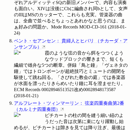
ぞれアルディッティSQの新旧メンバーで、内容も演奏
も面白い。XIVは没後にCbに編曲され同bとして、女声
のIIIはMSのカッターで、これらも充実。管楽器の曲
は、全曲で並べるとちょっとあれかなと思うのは、ま
ぁ好みの問題か。Mode Records
MOD-CD-161
(
2018-01-
24
)
ベント・セアンセン
：
貴婦人とヒバリ
（
チカーダ・ア
ンサンブル
）
霞のような弦の音から餌をつつくよう
なウッドブロックの響きまで、短くも
繊細で雄弁な5つの断章。併録「鳥と鐘」「ヴェネタの
鐘」ではトロンボーンが超絶技巧とミュートの開閉を
駆使して跳ね回る。「さびれた教会の庭」では各楽器
が水面を漂ったりきらめいたり鐘に耳を澄ませたり。
ECM Records
00028946513521改め00028948173587
(
2018-01-21
)
アルフレート・ツィンマーリン
：
弦楽四重奏曲第2番
（
カルミナ四重奏団
）
ピチカートの柱の間を縫う細い紐のよ
うだった音は次第に束になり躍動し始
めるが、ピチカートは隙きを見ては降り注ぎ、最後は