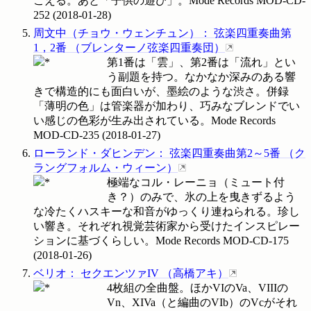
こえる。あと「子供の遊び」。Mode Records
MOD-CD-
252
(
2018-01-28
)
周文中（チョウ・ウェンチュン）
：
弦楽四重奏曲第
1，2番
（
ブレンターノ弦楽四重奏団
）
第1番は「雲」、第2番は「流れ」とい
う副題を持つ。なかなか深みのある響
きで構造的にも面白いが、墨絵のような渋さ。併録
「薄明の色」は管楽器が加わり、巧みなブレンドでい
い感じの色彩が生み出されている。Mode Records
MOD-CD-235
(
2018-01-27
)
ローランド・ダヒンデン
：
弦楽四重奏曲第2～5番
（
ク
ラングフォルム・ウィーン
）
極端なコル・レーニョ（ミュート付
き？）のみで、氷の上を曳きずるよう
な冷たくハスキーな和音がゆっくり連ねられる。珍し
い響き。それぞれ視覚芸術家から受けたインスピレー
ションに基づくらしい。Mode Records
MOD-CD-175
(
2018-01-26
)
ベリオ
：
セクエンツァIV
（
高橋アキ
）
4枚組の全曲盤。ほかVIのVa、VIIIの
Vn、XIVa（と編曲のVIb）のVcがそれ