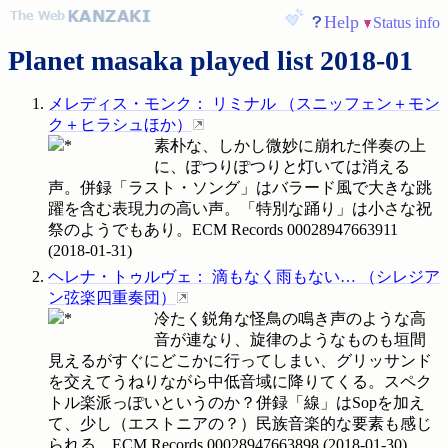
Help
Status info
Planet masaka played list 2018-01
メレディス・モンク
：
リミナル
（
スニッフェン＋モン
ク＋ヒラシュほか
）
素朴な、しかし微妙に崩れた伴奏の上
に、ぽつりぽつりと灯いては消える
声。併録「ラスト・ソング」はバラード風で大きな跳
躍を含む表現力の高い声。「特別な踊り」は小さな祝
祭のようでもあり。ECM Records
00028947663911
(
2018-01-31
)
ヘレナ・トゥルヴェ
：
滴もなく雨もない…
（
シレジア
ン弦楽四重奏団
）
冷たく鋭角な怪鳥の鳴き声のような高
音が連なり、旋律のようなものも垣間
見えるがすぐにどこかに行ってしまい、グリッサンド
を交えてうねりながら中低音域に降りてくる。スペク
トル楽派っぽいというのか？併録「線」はSopを加え
て、少し（エストニアの？）民族音楽的な要素も感じ
られる。ECM Records
00028947663898
(
2018-01-30
)