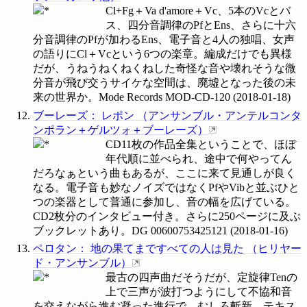
Cl+Fg＋Va d'amore＋Vc、5本のVcとバ
ス、四分音調律のPfとEns、さらに十六
分音調律のPfが加わるEns、電子音と4人の独唱、女声
の語りにCl＋Vcという6つの楽章。編成だけでも異様
だが、うねうねくねくねした奇怪な音や壊れそうな微
分音が飛び交うサイケな空間は、廃墟となった後の未
来の世界か。Mode Records
MOD-CD-120
(
2018-01-18
)
ブーレーズ
：
レポン
（
アンサンブル・アンテルコンタ
ンポラン＋ゲルツォ＋ブーレーズ
）
CD11枚の作品全集ということで、ほぼ
年代順に並べられ、途中で何やってん
だろなぁという曲もあるが、ここに来て見通しが良く
なる。電子音も妙なノイズではなくPfやVibと並ぶひと
つの楽器として普通に参加し、音の幅を広げている。
CD2枚分のインタビュー付き。さらに250ページに及ぶ
ブックレットあり。DG
00600753425121
(
2018-01-16
)
ペロタン
：
地の果てまですべての人は見た
（
ヒリヤー
ド・アンサンブル
）
最古の四声曲だそうだが、定旋律Tenの
上で三声が波打つようにして不協和音
を交えながら進む凝った進行で、むしろ斬新。テキス