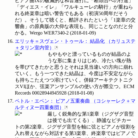
ピアノ曲IXの破滅的な和音連打に「断頭台への行進」
「ディエス・イレ」「ワルキューレの騎行」が重ねら
れる終楽章は暗い警告でもある（初演50周年だそう
だ）。そうして聴くと、酷評されたという「1楽章の交
響曲」の原典版の大仰な表現も、同じことなのだと分
かる。Wergo
WER7340-2
(
2018-01-09
)
エリッキ＝スヴェン・トゥール
：
結晶化
（
カリュステ
＋タリン室内管
）
もやもやと漂っているものが結晶のよ
うな形に集まりはじめ、冷たい塊が熱
を帯びてきたかと思うとそれは見当違いの方向に崩れ
ていく。もう一つできた結晶は、今度は不安定ながら
も持ちこたえつつ溶けていく。併録アーキテクトニク
スVIほか、弦楽アンサンブルの使い方が際立つ。ECM
Records
00028944945928
(
2018-01-08
)
ペトル・エベン
：
ピアノ五重奏曲
（
コシャーレク＋マ
ルティヌー四重奏団
）
厳しく鋭角的な第1楽章（ジグザグ音型
は後でも出てくる）、静謐なピチカー
トの第2楽章、ジグザグ音型を軸に弦とピアノが役割を
入れ替えながら対話する第3楽章、終楽章ではピアノで