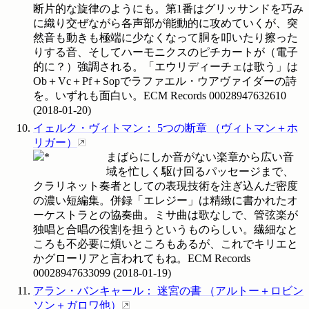
断片的な旋律のようにも。第1番はグリッサンドを巧み
に織り交ぜながら各声部が能動的に攻めていくが、突
然音も動きも極端に少なくなって胴を叩いたり擦った
りする音、そしてハーモニクスのピチカートが（電子
的に？）強調される。「エウリディーチェは歌う」は
Ob＋Vc＋Pf＋Sopでラファエル・ウアヴァイダーの詩
を。いずれも面白い。ECM Records
00028947632610
(
2018-01-20
)
イェルク・ヴィトマン
：
5つの断章
（
ヴィトマン＋ホ
リガー
）
まばらにしか音がない楽章から広い音
域を忙しく駆け回るパッセージまで、
クラリネット奏者としての表現技術を注ぎ込んだ密度
の濃い短編集。併録「エレジー」は精緻に書かれたオ
ーケストラとの協奏曲。ミサ曲は歌なしで、管弦楽が
独唱と合唱の役割を担うというものらしい。繊細なと
ころも不必要に煩いところもあるが、これでキリエと
かグローリアと言われてもね。ECM Records
00028947633099
(
2018-01-19
)
アラン・バンキャール
：
迷宮の書
（
アルトー＋ロビン
ソン＋ガロワ他
）