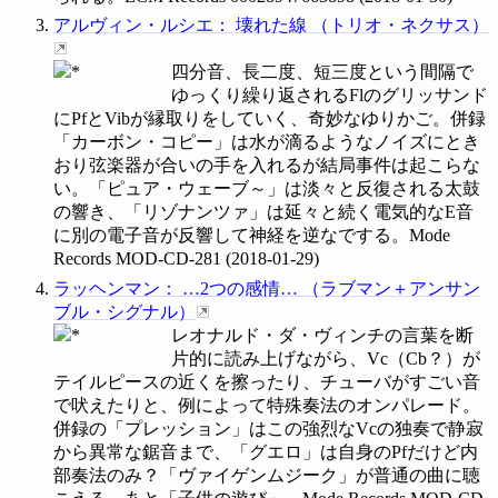
アルヴィン・ルシエ
：
壊れた線
（
トリオ・ネクサス
）
四分音、長二度、短三度という間隔で
ゆっくり繰り返されるFlのグリッサンド
にPfとVibが縁取りをしていく、奇妙なゆりかご。併録
「カーボン・コピー」は水が滴るようなノイズにとき
おり弦楽器が合いの手を入れるが結局事件は起こらな
い。「ピュア・ウェーブ～」は淡々と反復される太鼓
の響き、「リゾナンツァ」は延々と続く電気的なE音
に別の電子音が反響して神経を逆なでする。Mode
Records
MOD-CD-281
(
2018-01-29
)
ラッヘンマン
：
…2つの感情…
（
ラブマン＋アンサン
ブル・シグナル
）
レオナルド・ダ・ヴィンチの言葉を断
片的に読み上げながら、Vc（Cb？）が
テイルピースの近くを擦ったり、チューバがすごい音
で吠えたりと、例によって特殊奏法のオンパレード。
併録の「プレッション」はこの強烈なVcの独奏で静寂
から異常な鋸音まで、「グエロ」は自身のPfだけど内
部奏法のみ？「ヴァイゲンムジーク」が普通の曲に聴