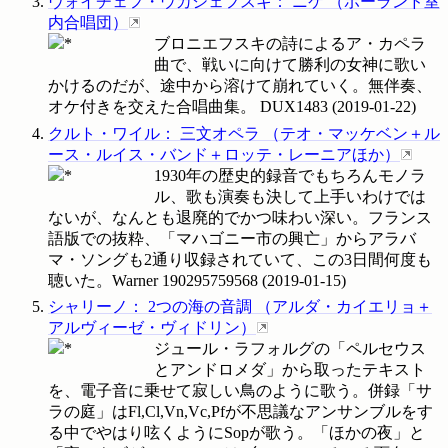
ヴォイチェフ・ウカシェフスキ
：
ニケ
（
ポーランド室
内合唱団
）
ブロニエフスキの詩によるア・カペラ
曲で、戦いに向けて勝利の女神に歌い
かけるのだが、途中から溶けて崩れていく。無伴奏、
オケ付きを交えた合唱曲集。
DUX1483
(
2019-01-22
)
クルト・ワイル
：
三文オペラ
（
テオ・マッケベン＋ル
ース・ルイス・バンド＋ロッテ・レーニアほか
）
1930年の歴史的録音でもちろんモノラ
ル、歌も演奏も決して上手いわけでは
ないが、なんとも退廃的でかつ味わい深い。フランス
語版での抜粋、「マハゴニー市の興亡」からアラバ
マ・ソングも2通り収録されていて、この3日間何度も
聴いた。Warner
190295759568
(
2019-01-15
)
シャリーノ
：
2つの海の音調
（
アルダ・カイエリョ＋
アルヴィーゼ・ヴィドリン
）
ジュール・ラフォルグの「ペルセウス
とアンドロメダ」から取ったテキスト
を、電子音に乗せて寂しい鳥のように歌う。併録「サ
ラの庭」はFl,Cl,Vn,Vc,Pfが不思議なアンサンブルをす
る中でやはり呟くようにSopが歌う。「ほかの夜」と