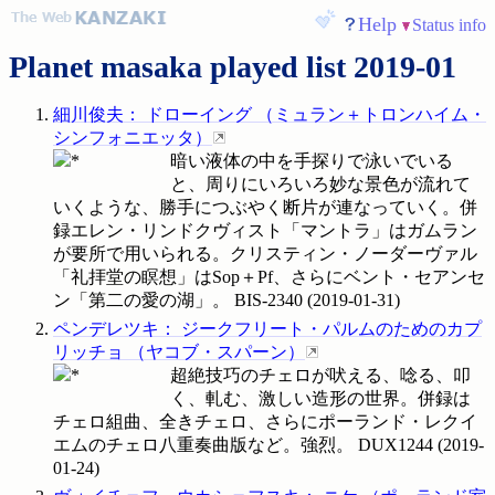
Help
Status info
Planet masaka played list 2019-01
細川俊夫
：
ドローイング
（
ミュラン＋トロンハイム・
シンフォニエッタ
）
暗い液体の中を手探りで泳いでいる
と、周りにいろいろ妙な景色が流れて
いくような、勝手につぶやく断片が連なっていく。併
録エレン・リンドクヴィスト「マントラ」はガムラン
が要所で用いられる。クリスティン・ノーダーヴァル
「礼拝堂の瞑想」はSop＋Pf、さらにベント・セアンセ
ン「第二の愛の湖」。
BIS-2340
(
2019-01-31
)
ペンデレツキ
：
ジークフリート・パルムのためのカプ
リッチョ
（
ヤコブ・スパーン
）
超絶技巧のチェロが吠える、唸る、叩
く、軋む、激しい造形の世界。併録は
チェロ組曲、全きチェロ、さらにポーランド・レクイ
エムのチェロ八重奏曲版など。強烈。
DUX1244
(
2019-
01-24
)