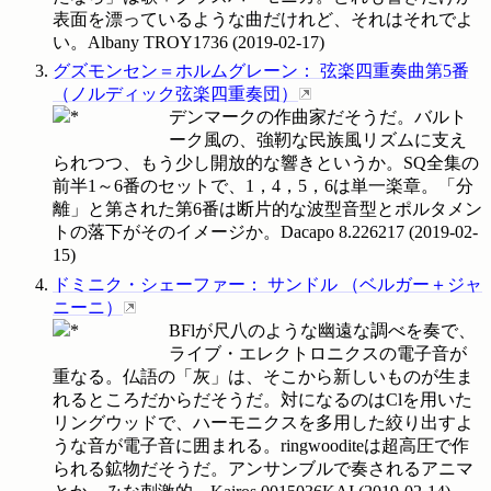
表面を漂っているような曲だけれど、それはそれでよ
い。Albany
TROY1736
(
2019-02-17
)
グズモンセン＝ホルムグレーン
：
弦楽四重奏曲第5番
（
ノルディック弦楽四重奏団
）
デンマークの作曲家だそうだ。バルト
ーク風の、強靭な民族風リズムに支え
られつつ、もう少し開放的な響きというか。SQ全集の
前半1～6番のセットで、1，4，5，6は単一楽章。「分
離」と第された第6番は断片的な波型音型とポルタメン
トの落下がそのイメージか。Dacapo
8.226217
(
2019-02-
15
)
ドミニク・シェーファー
：
サンドル
（
ベルガー＋ジャ
ニーニ
）
BFlが尺八のような幽遠な調べを奏で、
ライブ・エレクトロニクスの電子音が
重なる。仏語の「灰」は、そこから新しいものが生ま
れるところだからだそうだ。対になるのはClを用いた
リングウッドで、ハーモニクスを多用した絞り出すよ
うな音が電子音に囲まれる。ringwooditeは超高圧で作
られる鉱物だそうだ。アンサンブルで奏されるアニマ