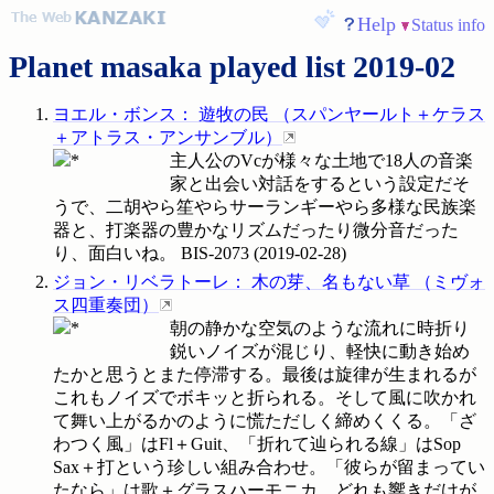
Help
Status info
Planet masaka played list 2019-02
ヨエル・ボンス
：
遊牧の民
（
スパンヤールト＋ケラス
＋アトラス・アンサンブル
）
主人公のVcが様々な土地で18人の音楽
家と出会い対話をするという設定だそ
うで、二胡やら笙やらサーランギーやら多様な民族楽
器と、打楽器の豊かなリズムだったり微分音だった
り、面白いね。
BIS-2073
(
2019-02-28
)
ジョン・リベラトーレ
：
木の芽、名もない草
（
ミヴォ
ス四重奏団
）
朝の静かな空気のような流れに時折り
鋭いノイズが混じり、軽快に動き始め
たかと思うとまた停滞する。最後は旋律が生まれるが
これもノイズでボキッと折られる。そして風に吹かれ
て舞い上がるかのように慌ただしく締めくくる。「ざ
わつく風」はFl＋Guit、「折れて辿られる線」はSop
Sax＋打という珍しい組み合わせ。「彼らが留まってい
たなら」は歌＋グラスハーモニカ。どれも響きだけが