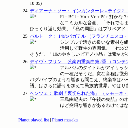
10-05
)
ディアーナ・ソー
：
インカンターレ - テイク2
Fl＋BCl＋Vn＋Vc＋Pf＋
なコミカルな音画。「それでもま
ひっくり返し効果。「私の周囲」はプリペアド・ピアノ
バルトーク
：
14のバガテル
（
フランチェスコ・
シンプルで活きの良いな素材を
活用して野生の雰囲気。「4つの
そうだ。「10のやさしいピアノ小品」は素材がそのま
デイヴ・フリン
：
弦楽四重奏曲第2番
（
コンテ
アルバムのタイトルがアイリッシュ
の一種だそうだ。変な音程は微分
バグパイプのような響きも聞こえ、終楽章はハ
語」はさらに語りを加えて民族的世界。やはり普通の音程
ヘンツェ
：
歌劇「裏切られた海」
（
シモーネ・
三島由紀夫の『午後の曳航』の
ほど突飛な響きがあるわけではなく
Planet played list
|
Planet masaka