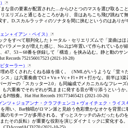
）
まな音の要素が配置された…からひとつのマスを選び取ることに
セリエリズムと通じるところがあり、音はあちこち飛び跳ねて
戻す。D.スカルラッティのソナタを間に挟むというのはありが
ェン＋イアン・ペイス
）
ックをすべて順列化したトータル・セリエリズムで「楽曲はほ
じ系統でパラメータが増えた感じ、No.2は5年置いて作られてい
2、47、53～68番を併録して「構造」を挟み込む。静と動のサ
Records
752156017523
(
2021-10-28
)
ピターラー
）
で埋め尽くされたくねる線を描く。（NMLがいうような「堂々
ス」は六重奏曲でCl＋Vn＋Vc＋Fl＋Pf＋打かな。前半は3
ーガーの「スカッター2.0」も同編成でメカニカルなフレー
」も六重奏でそれぞれが気ままに発する音が寄り添うというか
。Hat Hut Records
191773465421
(
2021-10-26
)
ゲンツ＋ジョアンナ・クラフチェンコ＋ヴォイチェク・ライス
を用い、Bar独唱がロマン派と見紛う色彩豊かなオケを背景に
風のモチーフが多用される。ずっとスケッチのみだったものを2
（またその反転）が重要な役割を演じダイナミックに変化する。
。
CDAccordACD270
(
2021-10-25
)