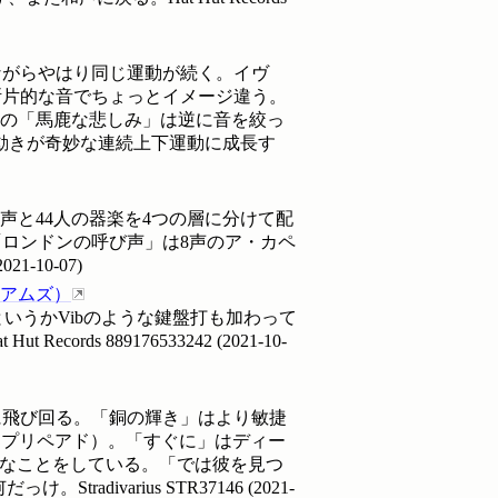
ながらやはり同じ運動が続く。イヴ
断片的な音でちょっとイメージ違う。
フの「馬鹿な悲しみ」は逆に音を絞っ
動きが奇妙な連続上下運動に成長す
声と44人の器楽を4つの層に分けて配
ロンドンの呼び声」は8声のア・カペ
2021-10-07
)
アムズ
）
というかVibのような鍵盤打も加わって
Records
889176533242
(
2021-10-
に飛び回る。「銅の輝き」はより敏捷
一部プリペアド）。「すぐに」はディー
ックなことをしている。「では彼を見つ
tradivarius
STR37146
(
2021-