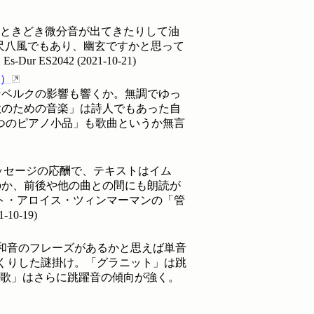
どときどき微分音が出てきたりして油
や尺八風でもあり、幽玄ですかと思って
-Dur
ES2042
(
2021-10-21
)
）
ンベルクの影響も響くか。無調でゆっ
歌のための音楽」は詩人でもあった自
つのピアノ小品」も歌曲というか無言
ッセージの応酬で、テキストはイム
のか、前後や他の曲との間にも朗読が
ト・アロイス・ツィンマーマンの「管
1-10-19
)
行和音のフレーズがあるかと思えば単音
くりした謎掛け。「グラニット」は跳
賛歌」はさらに跳躍音の傾向が強く。