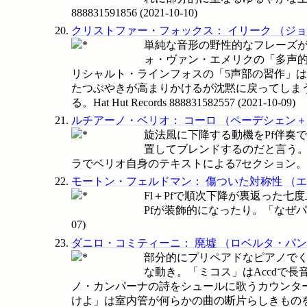
888831591856
(
2021-10-10
)
クリストファー・フォックス
：
イリーク
（
ジョ
単純な音形の野性的なフレーズ
ォ・ヴァン・エメリクの「多声
リシャルト・ラインフォスの「5声部の習作」
たつぶやきが高まりかけるが沈黙に戻ってしま
る。Hat Hut Records
888831582557
(
2021-10-09
)
ルチアーノ・ベリオ
：
コーロ
（
ペーデシェン＋
旋法風に下降する動機をPf伴奏
置してブレンドするのだと言う。
ラでベリオ自身のテキストによる7セクション
モートン・フェルドマン
：
傷ついた対称性
（
エ
Fl＋Pfで順次下降が裏返った七
Pfが装飾的になったり。「なぜパタ
07
)
ダニロ・コミティーニ
：
廃墟
（
ロベルタ・パン
部分的にプリペアドなピアノで
な動き。「ミコス」はAccdで
ノ・カンパーナの詩をシュールに歌うカウンター
けよ」は室内管が何らかの曲の断片らしきものを不気味