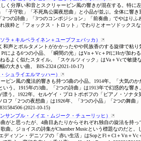
乏しく分厚い和音とスクリャービン風の響きが混在する。特に
」「子守歌」「不死鳥公園夜想曲」と小品が並ぶ。全体に響き
「2つの詩曲」「3つのコンポジション」「前奏曲」でやはりふ
粋と「フォックス・トロット」でわりとオーソドックスな作りが基本か
ソラ＋キルペライネン＋ユープフェバッカ
）
ら響く和声とポルタメントがかかったやや民族香のする旋律で粘
＋Pfによる6つの小品、「瞬間の光」はVn＋Vc＋PfにHrが加
ねるよく似たスタイル。「スケルツィック」はVa＋Vcで敏捷な
振幅の大きい曲。
BIS-2324
(
2021-10-17
)
・シュライエルマッハー
）
ービン風の魔法的響きも持つ5曲の小品。1914年。「大気の
という。1915年の3曲。「2つの詩曲」は1913年で幻惑的な
漂う。1922年。セルゲイ・プロトポポフの「ピアノ・ソナタ
ソロフ「2つの夜想曲」は1926年、「3つの小品」「2つの舞曲
831584506
(
2021-10-15
)
ンサンブル・ノイエ・ムジーク・チューリッヒ
）
曲がと思ったが、4曲目あたりからそれぞれ独自の旋法を持っ
曲。ジョイスの詩集がChamber Musicという標題なのだ
ディソン・デニソフの「赤い生活」はSopとFl＋Cl＋Vn＋V