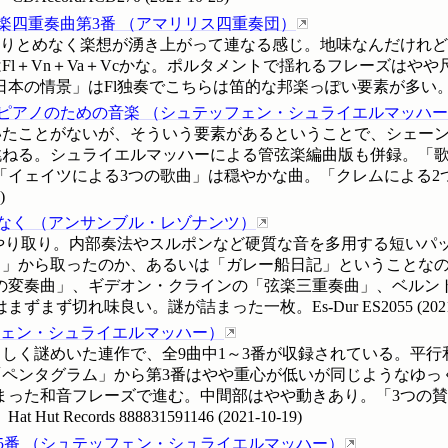
楽四重奏曲第3番
（
アマリリス四重奏団
）
とりとめなく楽想が湧き上がって連なる感じ。地味なんだけれ
Fl＋Vn＋Va＋Vcかな。ポルタメントで揺れるフレーズはや
の情景」はFl独奏でこちらは笛的な邦楽っぽい要素が多い。Es
ピアノのための音楽
（
シュテッフェン・シュライエルマッハー
いたことがないが、そういう要素があるということで、シェー
跳ねる。シュライエルマッハーによる管弦楽編曲版も併録。「
「イェイツによる3つの歌曲」は穏やかな曲。「クレムによる2
)
なく
（
アンサンブル・レゾナンツ
）
なやり取り。内部奏法やスルポンなど硬質な音を多用する短いパ
く」から取ったのか、あるいは「ガレー船日記」ということな
の変奏曲」、ギデオン・クラインの「弦楽三重奏曲」、ベルン
ずまず切れ味良い。謎が詰まった一枚。Es-Dur
ES2055
(
202
ェン・シュライエルマッハー
）
しく謎めいた連作で、全9曲中1～3番が収録されている。平
ペンタグラム」から第3番はやや重心が低いが同じようなゆっ
まった和音フレーズで進む。中間部はやや動きあり。「3つの
ut Records
888831591146
(
2021-10-19
)
5番
（
シュテッフェン・シュライエルマッハー
）