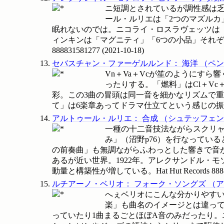
ニ短調とされているが調性感は
ール・ルリエは「2つのマズルカ
眠れないのでは。ニコライ・ロスラヴェッツは
ィンキンは「マグニティ」「6つの小品」それぞれ抜
888831581277
(
2021-10-18
)
セバスチャン・ファーゲルルンド
：
海洋
（
ペン
Vn＋Va＋Vcが笙のようにす
ったりする。「燃料」はCl＋Vc
彩。この3曲の冒頭は同一音を細かなリズムで重
て」は6楽章あってドラマ仕立てという感じの
アルトゥール・ルリエ
：
合成
（
シュテッフェン
一種の十二音技法ながらスクリャ
み」（沼野p76）を行なっている
の前奏曲」も無調ながらふわっとした響きで音が
あるが近い世界。1922年。アレクサンドル・モ
動量と構築性が増している。Hat Hut Records
888
ルチアーノ・ベリオ
：
フォーク・ソングズ
（
ア
へぇベリオにこんな分かりやすい
楽」も曲名のイメージとは違って歌
っていたり1曲まるごとほぼA音のみだったり。エ