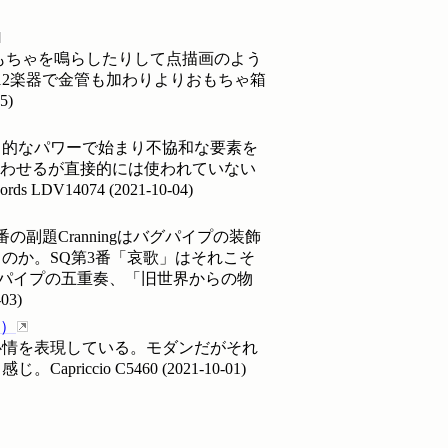
おもちゃを鳴らしたりして点描画のよう
12楽器で金管も加わりよりおもちゃ箱
05
)
力的なパワーで始まり不協和な要素を
思わせるが直接的には使われていない
ds
LDV14074
(
2021-10-04
)
題Cranningはバグパイプの装飾
のか。SQ第3番「哀歌」はそれこそ
パイプの五重奏、「旧世界からの物
-03
)
）
心情を表現している。モダンだがそれ
apriccio
C5460
(
2021-10-01
)