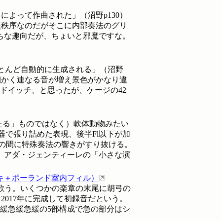
よって作曲された」（沼野p130）
無秩序なのだがそこに内部奏法のグリ
ちな趣向だが、ちょいと邪魔ですな。
とんど自動的に生成される」（沼野
るが細かく連なる音が増え景色がかなり違
ンドイッチ、と思ったが、ケージの42
たる」ものではなく）軟体動物みたい
楽器で張り詰めた表現、後半Fl以下が加
ズの間に特殊奏法の響きがすり抜ける。
。アダ・ジェンティーレの「小さな演
キ＋ポーランド室内フィル
）
歌う。いくつかの楽章の末尾に胡弓の
017年に完成して初録音だという。
緩急緩急緩の5部構成で急の部分はシ