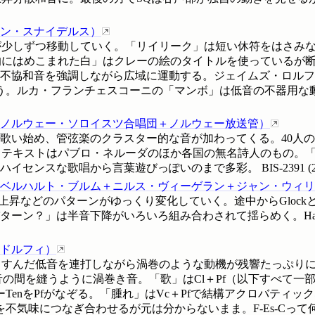
ン・スナイデルス
）
が少しずつ移動していく。「リイリーク」は短い休符をはさみ
的にはめこまれた白」はクレーの絵のタイトルを使っているが
は不協和音を強調しながら広域に運動する。ジェイムズ・ロル
う。ルカ・フランチェスコーニの「マンボ」は低音の不器用な
ノルウェー・ソロイスツ合唱団＋ノルウェー放送管
）
で歌い始め、管弦楽のクラスター的な音が加わってくる。40人の
テキストはパブロ・ネルーダのほか各国の無名詩人のもの。「
。ハイセンスな歌唱から言葉遊びっぽいのまで多彩。
BIS-2391
(
ベルハルト・ブルム＋ニルス・ヴィーゲラン＋ジャン・ウィリ
度上昇などのパターンがゆっくり変化していく。途中からGlock
ーン？」は半音下降がいろいろ組み合わされて揺らめく。Hat Hut 
ドルフィ
）
くすんだ低音を連打しながら渦巻のような動機が残響たっぷり
長音の間を縫うように渦巻き音。「歌」はCl＋Pf（以下すべて
TenをPfがなぞる。「腫れ」はVc＋Pfで結構アクロバティ
につなぎ合わせるが元は分からないまま。F-Es-Cって何だっけ。S