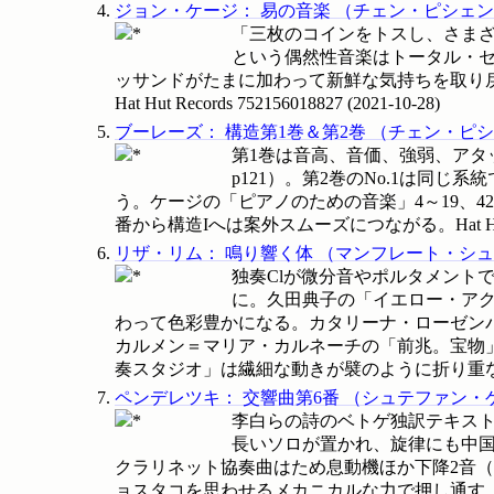
ジョン・ケージ
：
易の音楽
（
チェン・ピシェン
「三枚のコインをトスし、さまざ
という偶然性音楽はトータル・
ッサンドがたまに加わって新鮮な気持ちを取り
Hat Hut Records
752156018827
(
2021-10-28
)
ブーレーズ
：
構造第1巻＆第2巻
（
チェン・ピシ
第1巻は音高、音価、強弱、アタ
p121）。第2巻のNo.1は同
う。ケージの「ピアノのための音楽」4～19、4
番から構造Iへは案外スムーズにつながる。Hat Hut 
リザ・リム
：
鳴り響く体
（
マンフレート・シュ
独奏Clが微分音やポルタメント
に。久田典子の「イエロー・アクシ
わって色彩豊かになる。カタリーナ・ローゼンバ
カルメン＝マリア・カルネーチの「前兆。宝物
奏スタジオ」は繊細な動きが襞のように折り重なるPf独奏
ペンデレツキ
：
交響曲第6番
（
シュテファン・
李白らの詩のベトゲ独訳テキスト
長いソロが置かれ、旋律にも中国
クラリネット協奏曲はため息動機ほか下降2音
ョスタコを思わせるメカニカルな力で押し通す