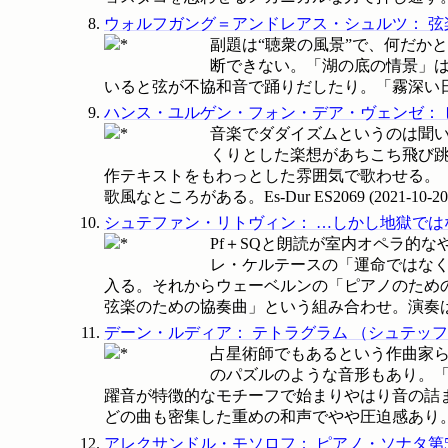
ウォルフガング＝アンドレアス・シュルツ
：
弦
副題は“聴衆の風景”で、何だか
断できない。「湖の底の情景」は
いると弦が不協和音で踊りだしたり。「霧深い日本
ハンス・ユルゲン・フォン・デア・ヴェンゼ
：
音楽でダダイズムというのは聞
くりとした楽想があちこち飛び
作テキストをもわっとした雰囲気で歌わせる。
歌風なところがある。Es-Dur
ES2069
(
2021-10-20
シュテファン・リトヴィン
：
…しかし地獄では
Pf＋SQと朗読が室内オペラ的
レ・ケルテースの「運命ではな
入る。それからウェーベルンの「ピアノのため
弦楽のための協奏曲」という組み合わせ。演奏はま
デーン・ルディア
：
テトラグラム
（
シュテッフ
占星術師でもあるという作曲家ら
のパズルのような音形もあり。「
躍音が特徴的なモチーフで始まりやはり音の詰
どの曲も密集した重めの和声でやや圧迫感あり。Hat H
アレクサンドル・モソロフ
：
ピアノ・ソナタ第