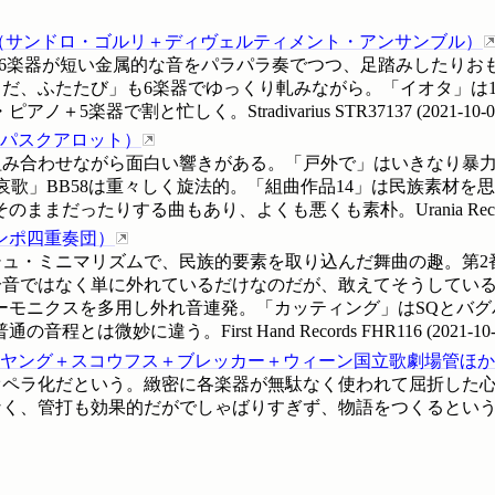
（
サンドロ・ゴルリ＋ディヴェルティメント・アンサンブル
）
打かな？6楽器が短い金属的な音をパラパラ奏でつつ、足踏みしたり
だ、ふたたび」も6楽器でゆっくり軋みながら。「イオタ」は
＋5楽器で割と忙しく。Stradivarius
STR37137
(
2021-10-
パスクアロット
）
組み合わせながら面白い響きがある。「戸外で」はいきなり暴
哀歌」BB58は重々しく旋法的。「組曲作品14」は民族素材を
まだったりする曲もあり、よくも悪くも素朴。Urania Recor
ンポ四重奏団
）
・ミニマリズムで、民族的要素を取り込んだ舞曲の趣。第2番の副
音ではなく単に外れているだけなのだが、敢えてそうしている
ーモニクスを多用し外れ音連発。「カッティング」はSQとバグ
とは微妙に違う。First Hand Records
FHR116
(
2021-10
ヤング＋スコウフス＋ブレッカー＋ウィーン国立歌劇場管ほか
オペラ化だという。緻密に各楽器が無駄なく使われて屈折した
、管打も効果的だがでしゃばりすぎず、物語をつくるという感じ。C