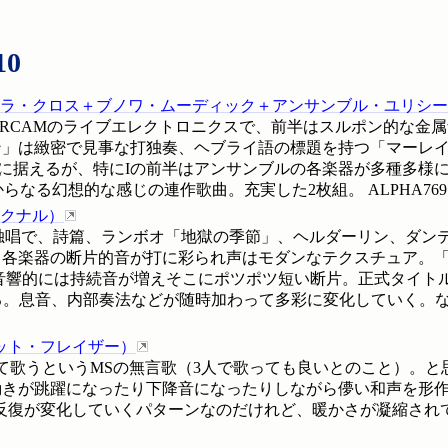
10
ラ・クロス＋ブノワ・ムーディック＋アンサンブル・ユリシー
器とIRCAMのライブエレクトロニクスで、前半はスルポン的な金
」は緻密で見事な打独奏、ヘブライ語の標題を持つ「マーレイ
を独奏に据えるが、特にIの前半はアンサンブルの各楽器が多種多
7部からなる幻想的な感じの連作歌曲。充実した2枚組。
ALPHA76
クナル
）
f+打＋4独唱で、詩篇、ランボオ「地獄の季節」、ヘルダーリン、
各楽器の断片的音が打に彩られ声はモダンなテクスチュア。「良
しい。音響的には持続音が増えそこにポツポツ短い断片。正式タイ
息音、内部奏法などが随時加わって多彩に変化していく。なかなか良い。7
ット・フレイザー
）
て歌うというMSの無言歌（3人で歌っても良いとのこと）。と思
が跳躍になったり下降音になったりしながら儚い和声を形作る。最後
変化していくパターンなのだけれど、暖かさが凝縮されているという