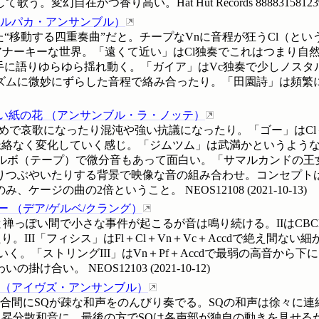
。変幻自在かつ香り高い。Hat Hut Records
8888315812
ルパカ・アンサンブル
）
立てた“移動する四重奏曲”だと。チープなVnに音程が狂うCl（
アナーキーな世界。「遠くて近い」はCl独奏でこれはつまり自然
手に語りゆらゆら揺れ動く。「ガイア」はVc独奏で少しノス
なリズムに微妙にずらした音程で絡み合ったり。「田園詩」は頻繁
い紙の花
（
アンサンブル・ラ・ノッテ
）
めで哀歌になったり混沌や強い抗議になったり。「ゴー」はCl＋
脈絡なく変化していく感じ。「ジムツム」は武満かというよう
オルボ（テープ）で微分音もあって面白い。「サマルカンドの王女
りつぶやいたりする背景で映像な音の組み合わせ。コンセプトは
のみ、ケージの曲の2倍ということ。
NEOS12108
(
2021-10-13
)
ー
（
デア/ゲルベ/クラング
）
ちょっと禅っぽい間で小さな事件が起こるが音は鳴り続ける。IIはCB
。III「フィシス」はFl＋Cl＋Vn＋Vc＋Accdで絶え間な
く。「ストリングIII」はVn＋Pf＋Accdで最弱の高音から
わいの掛け合い。
NEOS12103
(
2021-10-12
)
（
アイヴズ・アンサンブル
）
の合間にSQが疎な和声をのんびり奏でる。SQの和声は徐々に連
散和音に。最後の方でSQは各声部が独自の動きを見せるが、また和声