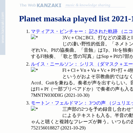
music & knowledge sharing
Planet masaka played list 2021-
マティアス・ピンチャー
：
記された軌跡
（
ニコ
3Vc＋CbにBCl、打などの楽
じの凄い野性的低音。「ネメトン
ぞれVn、Pfの協奏曲。「音蝕」はTp、Hr
するFl独奏、「歌と雪の写真」はSop＋Pfの
ルイス・ニールソン
：
シリス
（
ダマスク＋エー
Fl＋Cl＋Vn＋Va＋Vc＋P
というがおよそ宗教曲的ではなく
Accd、Guitを兼ねる。奏者が声を出すら
はFl＋Pf（一部プリペアドか）で奏者の声も入る。
7MNTN030DIG
(
2021-10-30
)
モートン・フェルドマン
：
3つの声
（
ジュリエ
三声部の2つを予め録音し合わせ
によるテキストも入る。半音の動き
ゃんと聴くと複雑なフレーズが舞う。いつもの反復が
752156018827
(
2021-10-29
)