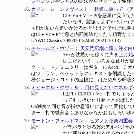
シャンソンやジャズの語法からセリーまで駆使して歌う
カリン・レーンクヴィスト
：
軌道に乗って
（
ア
Cl＋Vn＋Vc＋Pfを惑星に見
たいなPf、髪振り乱すVcという
＋Pfが互いを追いかけるかと思うとそれぞれ勝
はCl＋Vc＋Pfで息と内部奏法だったり粗野
LAWO Classics
7090020182469
(
2021-10-13
)
チャールズ・ウゾー
：
天安門広場に降り注ぐ白
5Vcが沈黙から徐々に声を上げ始
レエだという。いろんな踊りが
ク・リート／ミニクリ」はギターにAccd、テ
はツェラン、ベケットらのテキストを朗読した
秒ジョージ・ロイドの追憶に」はため息や呼吸
ミヒャエル・クヴェル
：
目に見えないエネルギ
IはFl＋Cl/BCl＋Vc＋打で
って引っ掻いたり延々とのばしたり
Ob独奏で同じ音が指や息遣いによって変化してい
ター＋打で微分音もありなかなかおもしろい味
モートン・フェルドマン
：
ピアノと弦楽四重奏
パラパラと鳴るPfのアルペジオ
れに部分的に重なるゆるやかな上昇分