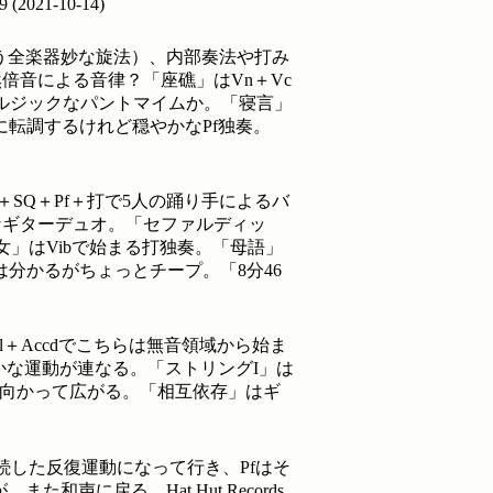
39
(
2021-10-14
)
という全楽器妙な旋法）、内部奏法や打み
倍音による音律？「座礁」はVn＋Vc
タルジックなパントマイムか。「寝言」
に転調するけれど穏やかなPf独奏。
SQ＋Pf＋打で5人の踊り手によるバ
なギターデュオ。「セファルディッ
」はVibで始まる打独奏。「母語」
分かるがちょっとチープ。「8分46
Cl＋Accdでこちらは無音領域から始ま
い細かな運動が連なる。「ストリングI」は
下に向かって広がる。「相互依存」はギ
続した反復運動になって行き、Pfはそ
に戻る。Hat Hut Records