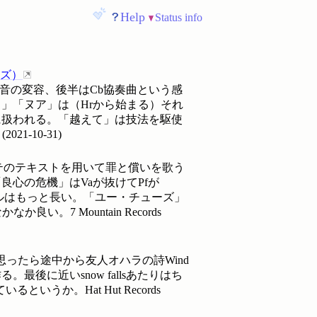
Help
Status info
ズ
）
属音の変容、後半はCb協奏曲という感
」「ヌア」は（Hrから始まる）それ
様に扱われる。「越えて」は技法を駆使
9
(
2021-10-31
)
ダンテのテキストを用いて罪と償いを歌う
心の危機」はVaが抜けてPfが
トルはもっと長い。「ユー・チューズ」
 Mountain Records
ったら途中から友人オハラの詩Wind
に近いsnow fallsあたりはち
か。Hat Hut Records