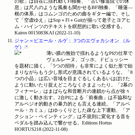
の歌」は自在に揺れ動くFl独奏、「古い修道院での休
息」は尺八のような風奏も聞かせるBFl独奏、「睡蓮―
根の体系」はコムンゴのための曲をギター編で。そし
て「空虚ゆえ」はSop＋Fl＋Guitが揃って老子とヨアヒ
ム・ハインツのテキストを瞑想的に歌い交感する。
Kairos
0015083KAI
(
2022-11-10
)
ジャン＝ピエール・ルゲ
：
3つのエヴォカシオン
（
ル
ゲ
）
薄い膜の無効で揺れるようなPfの仕草で
ヴェルレーヌ、ゴッホ、ドビュッシー
を題材に描く。「5つの招待」も非常によく似た形で始
まりながらもう少し形式が意識されているような。「8
つの小品」は広い音域を目まぐるしくあるいはぼけた
ように動いたり捉えどころなくさまよったり。「2幕の
フィナーレ」はまばらな和音断片の連鎖から点が徐々
に激しく動き出す。2台Pfによる「前奏曲」は不協和な
アルペジオ的動きの暴力的とも言える連続。「アルベ
ール・カミュ」はゆっくりとした疎な上下運動、「ア
クション・ペインティング」は不規則に変化する音を
ペダルを踏み込んで響かせる。Editions Hortus
HORTUS218
(
2022-11-08
)