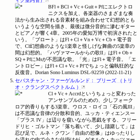
ィク室内管
）
BFl＋BCl＋Vc＋Guit＋Pfにエレクトロ
ニクスを加え、各楽器のさまざまな奏
法から生み出される音素材を組み合わせて幻想的とも
いうような空間を描き、最後は微分音的に滲むギター
とピアノが響く4章。2005年の愛知万博で初演されたと
いう。「ブロート」はFl＋Cl＋Vn＋Vc＋Cb＋電子音
で、Cl幻想曲のような1楽章と怪しげな舞曲の5楽章の
間は幻想的。「ハヴァマールからの歌II」はFl＋Ob＋
SQ＋PfにMsが不思議な歌。「光」はFl＋電子音。「エ
ントロピー」はFl＋Cl＋Vc＋Pfでちょっと偏執狂的な
反復音。Dorian Sono Luminus
DSL-92259
(
2022-11-21
)
セバスチャン・ファーゲルルンド
：
ブリーズ
（
トリ
オ・クラングスペクトルム
）
Cl＋Vc＋Accrdというちょっと変わった
アンサンブルのための、少しフォーク
ロア的香りもする3楽章。ウロス・ロイコ「石の風III」
は不思議な音律の分散和音的、ユッカ・ティエンスー
「プラス IV」は辺りを窺いながら悪戯をする、フリー
ドリヒ・ゴルトマン「落ち着いて、少し躊躇して」は
忍び足で、ルネ・クワン「自由の想像」はゆったりし
た流れの中で小さな仕掛けが。ゲオルク・カッツァー