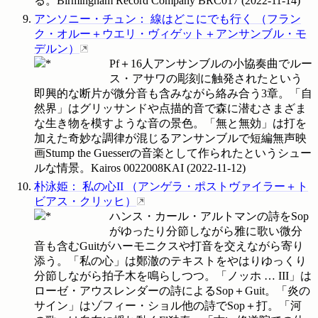
る。Birmingham Record Company
BRC017
(
2022-11-14
)
アンソニー・チュン
：
線はどこにでも行く
（
フラン
ク・オルー＋ウエリ・ヴィゲット＋アンサンブル・モ
デルン
）
Pf＋16人アンサンブルの小協奏曲でルー
ス・アサワの彫刻に触発されたという
即興的な断片が微分音も含みながら絡み合う3章。「自
然界」はグリッサンドや点描的音で森に潜むさまざま
な生き物を模すような音の景色。「無と無効」は打を
加えた奇妙な調律が混じるアンサンブルで短編無声映
画Stump the Guesserの音楽として作られたというシュー
ルな情景。Kairos
0022008KAI
(
2022-11-12
)
朴泳姫
：
私の心II
（
アンゲラ・ポストヴァイラー＋ト
ビアス・クリッヒ
）
ハンス・カール・アルトマンの詩をSop
がゆったり分節しながら雅に歌い微分
音も含むGuitがハーモニクスや打音を交えながら寄り
添う。「私の心」は鄭澈のテキストをやはりゆっくり
分節しながら拍子木を鳴らしつつ。「ノッホ … III」は
ローゼ・アウスレンダーの詩によるSop＋Guit。「炎の
サイン」はゾフィー・ショル他の詩でSop＋打。「河