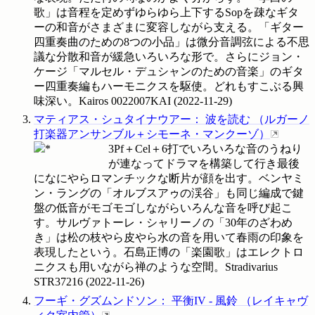
歌」は音程を定めずゆらゆら上下するSopを疎なギタ
ーの和音がさまざまに変容しながら支える。「ギター
四重奏曲のための8つの小品」は微分音調弦による不思
議な分散和音が緩急いろいろな形で。さらにジョン・
ケージ「マルセル・デュシャンのための音楽」のギタ
ー四重奏編もハーモニクスを駆使。どれもすこぶる興
味深い。Kairos
0022007KAI
(
2022-11-29
)
マティアス・シュタイナウアー
：
波を読む
（
ルガーノ
打楽器アンサンブル＋シモーネ・マンクーゾ
）
3Pf＋Cel＋6打でいろいろな音のうねり
が連なってドラマを構築して行き最後
になにやらロマンチックな断片が顔を出す。ベンヤミ
ン・ラングの「オルブスアゥの渓谷」も同じ編成で鍵
盤の低音がモゴモゴしながらいろんな音を呼び起こ
す。サルヴァトーレ・シャリーノの「30年のざわめ
き」は松の枝やら皮やら水の音を用いて春雨の印象を
表現したという。石島正博の「楽園歌」はエレクトロ
ニクスも用いながら禅のような空間。Stradivarius
STR37216
(
2022-11-26
)
フーギ・グズムンドソン
：
平衡IV - 風鈴
（
レイキャヴ