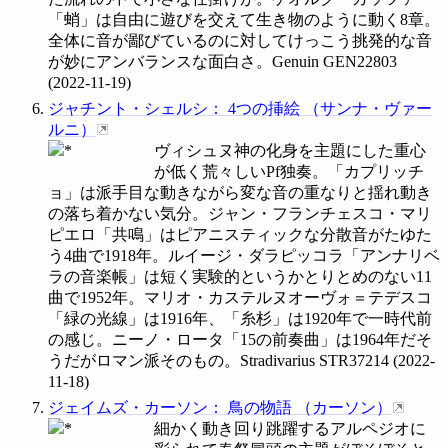
「蛸」は自由に遊びを交えて生き物のように動く8章。
全体に音が鄙びているのに対してけっこう挑発的な音
が妙にアンバランスな面白さ。Genuin
GEN22803
(
2022-11-19
)
ジャチント・シェルシ
：
4つの挿絵
（
サンナ・ヴァー
ルニ
）
ヴィシュヌ神の化身を主題にした重心
が低く荒々しいPf独奏。「カプリッチ
ョ」は派手目な動きながら変な音の重なりと揺れ動き
の落ち着かない気分。ジャン・フランチェスコ・マリ
ピエロ「共鳴」はピアニスティックな分散音がたゆた
う4曲で1918年。ルイージ・ダラピッコラ「アンナリベ
ラの音楽帳」は短く実験的というかとりとめのない11
曲で1952年。マリオ・カステルヌオーヴォ＝テデスコ
「緑の光線」は1916年、「糸杉」は1920年で一時代前
の感じ。ニーノ・ロータ「15の前奏曲」は1964年だそ
うだがロマン派そのもの。Stradivarius
STR37214
(
2022-
11-18
)
ジェイムズ・カーソン
：
鳥の物語
（
カーソン
）
細かく動き回り跳躍するアルペジオに