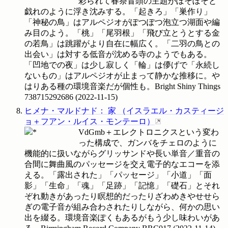
彩られて春祭冒頭の主題がぼそぼそと
戯れのように浮き沈みする。「起きろ」「巣作り」
「神秘の鳥」はアルペジオがぽつぽつ泡立つ湖面や編
み目のよう。「桃」「尾羽根」「飛び立とうとする金
の若鳥」は跳躍がより自在に幅広く。「二羽の鳥との
出会い」は対する低音が沈める寺のようでもある。
「凹地での夜」は少し寂しく「輪」は儚げで「永続し
ないもの」はアルペジオが止まって静かな推移に。や
はりある種の環境音楽だが個性も。Bright Shiny Things
738715292686
(
2022-11-15
)
ヒメナ・マルドナド
：
家
（
イスラエル・カスティージ
ョ＋フアン・ルイス・モンテーロ
）
VdGmb＋エレクトロニクスという変わ
った構成で、ガンバをチェロのように
機能的に扱いながらグリッサンドや長い単音／重音の
合間に舞曲風のパッセージを交え電子的なエコーを添
える。「露出された」「パッセージ」「小道」「面
影」「生命」「魂」「足跡」「記憶」「礎石」とそれ
ぞれ動きがあったり瞑想的だったりざわめきやせせら
ぎの電子音が組み合わされたりしながら、何かの思い
出を綴る。環境音楽ぽくもあるがもう少し味わいがあ