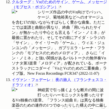
クルターグ
：
Vnのためのサイン、ゲーム、メッセージ
（
モブセス・ポゴシアン
）
シリーズ作品の中のVn向けでバッハ、
ケージ、菊地裕美などへのオマージュ
を含む17の短いながらすばらしく豊かな曲集。ただこ
こでは楽譜と曲順が異なり、終曲「用いられたサイ
ン」が無かったり中心とも言える「イン・ノミネ」が
最後に置かれたり。そしてその前にアイダ・シラジの
「サイン」、ケイ・リーの「ゲーム」、ウィエ・ジュ
ンユンの「メッセージ」、ガブリエラ・レーナ・フラ
ンクの「モブセスのためのメロディア」、さらに「イ
ン・ノミネ」と強い関係があるバルトークの無伴奏Vn
ソナタ第3楽章「メロディア」が配されている。ボーナ
ストラックにコダーイ「VnとVcのための二重奏曲」ラ
イブ版。New Focus Recordings
FCR347
(
2022-11-07
)
イヴァン・フェデーレ
：
夜の旅人
（
フランチェスコ・
ドラツィオ
）
神経質で引っ掻くような断片の間に波
打ったりハーモニックスを擦ったりす
るVn独奏の3楽章。「フランス組曲 II」は異なる独奏
楽器のための連作の1つでゆったりした構えの中に厳し