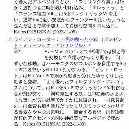
く歪んだアルペジオなどが。「スリリングな翼」は細
かく波打つ音に時折鋭い切れ込み。「エレットラ」と
「フランス組曲 VIb」は5弦エレクトリックVnを用
い、通常Vnに近い技法からフェンダーを用いたような
歪んだ音まで電子加工して異様な空間を持ち込む。
Kairos
0015120KAI
(
2022-11-05
)
ライアン・カーター
：
一列の整った小箱
（
プレゼン
ト・ミュージック・アンサンブル
）
Vc＋Mrmbのデュオで中間部では撥と弓
を交換して立場がひっくり返る。「わ
ずかな移動」はハーモニクスやスルポンを多用するSQ
＋Pfに途中からFl＋Cl＋打が加わる。「ビット・ロッ
ト」はFl＋Va＋Pfで細かな動きが掠れたゆっくりした
動きと交錯。「より優れたフィルタリング・アルゴリ
ズムについて」はFl＋弦5＋Pfでグリッサンドや打的な
音が飛び交う。「同時発生する糸」はFl独奏のさまざ
まな技工が長い残響でかすかに反復され。「可変長配
列」は金管も加え断片だったりリズミックだったりす
る要素をやや脱力気味に。「競合する要求」はPf独奏
が打的アクセントの間を神経質なアルペジオで埋め
る。Kairos
0015118KAI
(
2022-11-03
)