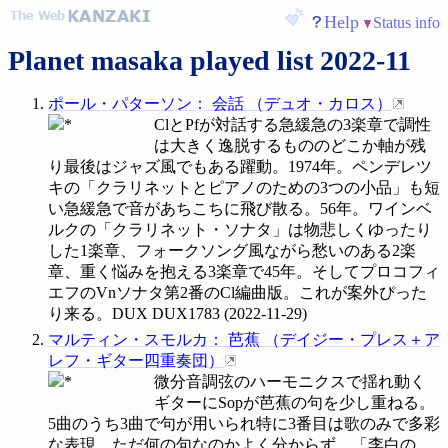
Help
Status info
Planet masaka played list 2022-11
ポール・パターソン
：
会話
（
デュオ・カロス
）
ClとPfが対話する急緩急の3楽章で調性
は大きく逸脱するもののどこか軸が残
り最後はジャズ風でもある躍動。1974年。ペンデレツ
キの「クラリネットとピアノのための3つの小品」も短
い急緩急で音があちこちに飛び散る。56年。ワインベ
ルクの「クラリネット・ソナタ」は物悲しくゆったり
した1楽章、フォークソング風ながら愁いのある2楽
章、重く悩みを抱える3楽章で45年。そしてプロコフィ
エフのVnソナタ第2番のCl編曲版。これが案外ぴった
り来る。DUX
DUX1783
(
2022-11-29
)
マルティン・スモルカ
：
芭蕉
（
デイジー・プレス＋ア
レフ・ギター四重奏団
）
微分音調弦のハーモニクスで揺れ動く
ギターにSopが芭蕉の句を少し重ねる。
5曲のうち3曲で句が用いられ特に3番目は歌のみで多彩
な表現。ただ何の句なのかよく分からず。「李白の