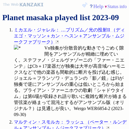
Help
Status info
Planet masaka played list 2023-09
ミカエル・ジャレル
：
…プリズム／光の投射II
（
ディ
エゴ・マッソン＋カン・ヘスン＋アンサンブル・ムジ
ークファブリーク
）
Vn独奏が分散音的な動きでうごめく隙
間をアンサンブルが精緻に埋めてい
く。ステファノ・ジェルヴァゾーニの「ファー・ニエ
ンテ」はCb＋17楽器だが独奏は大半が高音域ハーモニ
クスなどで他の楽器も間歇的に断片を投げ込む感じ。
ジョエル＝フランソワ・デュランの「影／鏡」はFlが
独奏で逆にアンサンブルの重心は低いところから始ま
る。ブライアン・ファーニホウの歌劇「シャドウタイ
ム」は第6場が収録され語り歌いに複雑な断片が絡まる
管弦楽が絡まって混沌とするがアンサンブル版（オリ
ジナル？）は見通しが良い。Wergo
WER6854-2
(
2023-
09-30
)
マルティン・スモルカ
：
ラッシュ
（
ペーター・ルンデ
ル＋アンサンブル・ムジークファブリーク
）