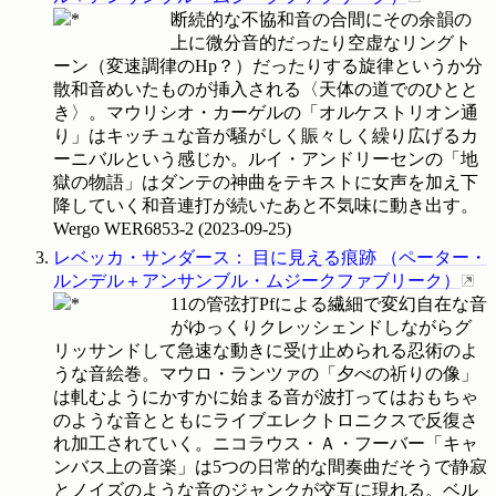
断続的な不協和音の合間にその余韻の
上に微分音的だったり空虚なリングト
ーン（変速調律のHp？）だったりする旋律というか分
散和音めいたものが挿入される〈天体の道でのひとと
き〉。マウリシオ・カーゲルの「オルケストリオン通
り」はキッチュな音が騒がしく賑々しく繰り広げるカ
ーニバルという感じか。ルイ・アンドリーセンの「地
獄の物語」はダンテの神曲をテキストに女声を加え下
降していく和音連打が続いたあと不気味に動き出す。
Wergo
WER6853-2
(
2023-09-25
)
レベッカ・サンダース
：
目に見える痕跡
（
ペーター・
ルンデル＋アンサンブル・ムジークファブリーク
）
11の管弦打Pfによる繊細で変幻自在な音
がゆっくりクレッシェンドしながらグ
リッサンドして急速な動きに受け止められる忍術のよ
うな音絵巻。マウロ・ランツァの「夕べの祈りの像」
は軋むようにかすかに始まる音が波打ってはおもちゃ
のような音とともにライブエレクトロニクスで反復さ
れ加工されていく。ニコラウス・Ａ・フーバー「キャ
ンバス上の音楽」は5つの日常的な間奏曲だそうで静寂
とノイズのような音のジャンクが交互に現れる。ベル