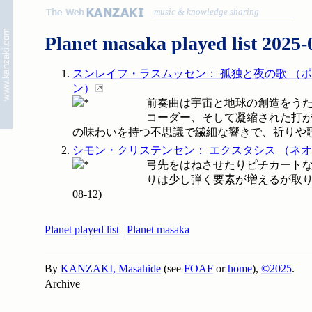
music & knowledge sharing
Planet masaka played list 2025-
スンレイフ・ラスムッセン
：
孤独と夜の歌
（
ポ
ン
）
前奏曲は宇宙と地球の創造をう
コーダー、そして凝縮された打
の味わいを持つ不思議で繊細な響きで、祈りや歌の
シモン・クリステンセン
：
エクスタシス
（
ネオ
弓先をはねさせたりピチカートな
りは少し弾く要素が増えるが取り
08-12
)
Planet played list
|
Planet masaka
By
KANZAKI, Masahide
(see
FOAF
or
home
),
©2025
.
Archive