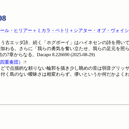
08
ール・ヒリアー＋ミカラ・ペトリ＋シアター・オブ・ヴォイシ
たう古エッダ詩、続く「ホグボーイ」はハイネセンの詩を用い
が加わる。さらに「我らの勇気を奮い立たせ、我らの足元を照
7章からなる。Dacapo
8.226690
(
2025-08-29
)
四重奏団
）
どで点描的な頼りない輪郭を描き少し眺めの音は弱音グリッサ
付く島のない曖昧さは相変わらず。儚いというか何だかよくわから