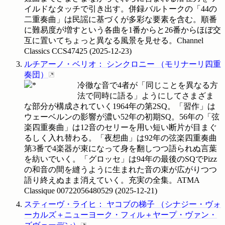
イルドなタッチで引き出す。併録バルトークの「44の
二重奏曲」は民謡に基づくが多彩な要素を含む。順番
に難易度が増すという各曲を1番からと26番からほぼ交
互に置いてちょっと異なる風景を見せる。Channel
Classics
CCS47425
(
2025-12-23
)
ルチアーノ・ベリオ
：
シンクロニー
（
モリナーリ四重
奏団
）
冷徹な音で4者が「同じことを異なる方
法で同時に語る」ようにしてさまざま
な部分が構成されていく1964年の第2SQ。「習作」は
ウェーベルンの影響が濃い52年の初期SQ。56年の「弦
楽四重奏曲」は12音のセリーを用い短い断片が目まぐ
るしく入れ替わる。「夜想曲」は92年の弦楽四重奏曲
第3番で4楽器が束になって身を翻しつつ語られぬ言葉
を紡いでいく。「グロッセ」は94年の最後のSQでPizz
の和音の間を縫うように生まれた音の束が広がりつつ
語り終えぬまま消えていく。充実の全集。ATMA
Classique
00722056480529
(
2025-12-21
)
スティーヴ・ライヒ
：
ヤコブの梯子
（
シナジー・ヴォ
ーカルズ＋ニューヨーク・フィル＋ヤープ・ヴァン・