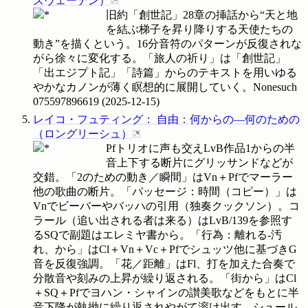
ズヴェーデン
）
旧約「創世記」28章の挿話から“天と地
を結ぶ梯子を昇り降りする天使たちの
動き”を描くという。16分音符のパターンが反復されな
がら徐々に変化する。「旅人の祈り」は「創世記」
「出エジプト記」「詩篇」からのテキストを用いゆる
やかなカノンが薄く瞑想的に展開していく。Nonesuch
075597896619
(
2025-12-15
)
レイコ・フュティング
：
自由：何からの―何のための
（
ロングリーシュ
）
Pfトリオに声も交えLvB作品1からの半
音上下する断片にグリッサンドなどが
交錯。「2のための動き／瞬間」はVn＋Pfでマーラー
他の歌曲の断片。「パッセージ：時間（コピー）」は
Vnでビーバーやバッハの引用（独奏クックソン）。コ
ラール（追い出される者は来る）はLvB/139を参照す
るSQで副題はエレミヤ書から。「行為：離れる‐汚
れ、から」はCl＋Vn＋Vc＋Pfでシュッツ他に基づきG
音を反復強調。「花／距離」はFl、打を加えた合奏で
分散音や刻みの上昇が繰り返される。「街から」はCl
＋SQ＋Pfでヨハン・シャインの讃美歌などをもとに半
音下降が執拗に繰り返されやがて溶け出す。シュール