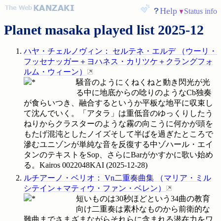
Help
Status info
Planet masaka played list 2025-12
ハヤ・チェルノヴィン
：
セルテネ・エルデ
（
ウーリ・
フッセナッガー＋ヨハネス・カリツケ＋クラングフォ
ルム・ウィーン
）
騒音のようにくねくねと動き閃光が光
る中に地底からの唸りのようなCb独奏
が食らいつき、融合するというか平板な地平に収束し
て沈んでいく。「アタラ」は重低音のゆっくりしたう
ねりからクラスターのような霧の向こうに何かが頭を
もたげ混沌としたノイズそして半ばを過ぎたところで
滲むユニゾンが単純な音を反復する中ゾハール・エイ
タンのテキストをSop、さらにBarがかすかに歌い始め
る。Kairos
0022048KAI
(
2025-12-28
)
ルチアーノ・ベリオ
：
Vn二重奏曲集
（
マリア・ミル
シテイン＋マティウ・ファン・ベレン
）
短いものは30秒ほどという34曲の教育
向け二重奏は素朴なものから前衛的な
難曲までさまざまながらそれらに含まれる潜在力をワ