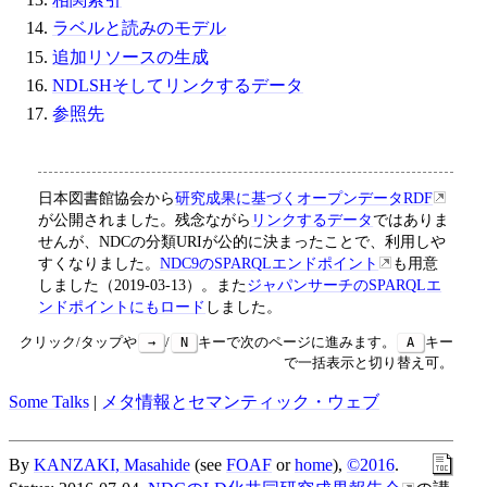
ラベルと読みのモデル
追加リソースの生成
NDLSHそしてリンクするデータ
参照先
日本図書館協会から
研究成果に基づくオープンデータRDF
が公開されました。残念ながら
リンクするデータ
ではありま
せんが、NDCの分類URIが公的に決まったことで、利用しや
すくなりました。
NDC9のSPARQLエンドポイント
も用意
しました（2019-03-13）。また
ジャパンサーチのSPARQLエ
ンドポイントにもロード
しました。
クリック/タップや
→
/
N
キーで次のページに進みます。
A
キー
で一括表示と切り替え可。
Some Talks
|
メタ情報とセマンティック・ウェブ
By
KANZAKI, Masahide
(see
FOAF
or
home
),
©2016
.