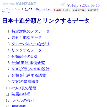
Help
2023-09-16
<< Toc
< Prev
[
0
/
17
]
Next >
Last
Slide
|
All
click=on
rec=off
>>
..?
日本十進分類とリンクするデータ
特定対象のメタデータ
共有可能なデータ
グローバルなつながり
リンクするデータ
分類記号のURI
分類URIの事例研究
NDCグラフのURI設計
分類を記述する語彙
NDCの階層構造
4つの表の階層
階層の整理
ラベルの設計
相関索引